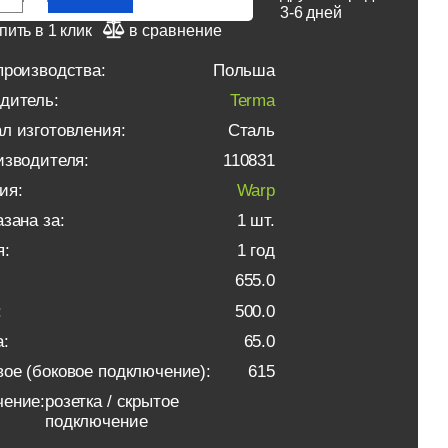
3-6 дней
пить в 1 клик
в сравнение
производства:
Польша
дитель:
Terma
л изготовления:
Сталь
изводителя:
110831
ия:
Warp
зана за:
1 шт.
я:
1 год
655.0
:
500.0
:
65.0
ое (боковое подключение):
615
ение:
розетка / скрытое
подключение