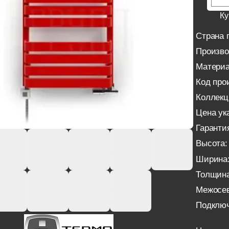
Ку
Страна 
Произво
Материа
Код про
Коллекц
Цена ука
Гаранти
Высота:
Ширина
Толщина
Межосев
Подключ