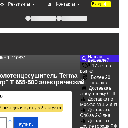
Реквизиты
Контакты
Вход
 при оплате по счету.
Нашли
ИКУЛ:
110831
дешевле?
17 лет на
рынке
олотенцесушитель Terma
Более 20
rp" T 655-500 электрический
тыс. товаров
Доставка в
любую точку СНГ
50
Доставка по
Москве за 1-2 дня
Акция действует до 8 августа
Доставка в
Спб за 2-3 дня
Доставка в
Купить
другие города РФ