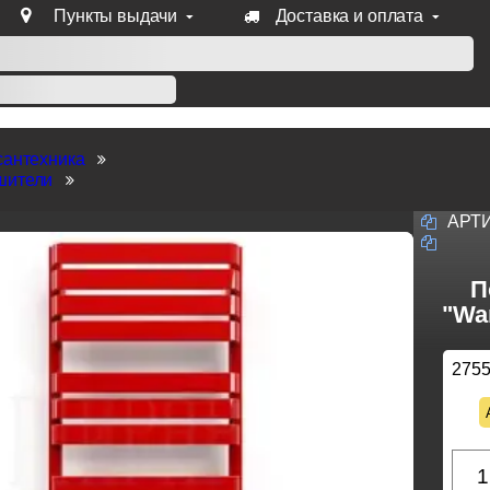
Пункты выдачи
Доставка и оплата
уб продукции Venezia, Fratelli, Tupai, Extreza, Melodia, Forme
сантехника
шители
АРТ
П
"Wa
275