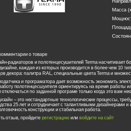
Направл
Масса (к
Мощност
Площадь
Состоян
комментарии о товаре
айн-радиаторов и полотенцесушителей Terma насчитивает бо
изайне, каждая из которых производится в более чем 10 тип
ов декора: палитра RAL, специальные цвета Terma и множес
одатчика и програматора дает возможность экономить элек
работу полотенцесшуителя ориентируясь на время работы ил
и отключаться по заданной програме только когда это вам не
изайн – это нестандартные технологические процессы, треб
дства 25 лет и сотрудничает с талантливыми дизайнерами 
олговечность конструкции и стабильная работа.
ть отзыв, пройдите
регистрацию
или
войдите на сайт