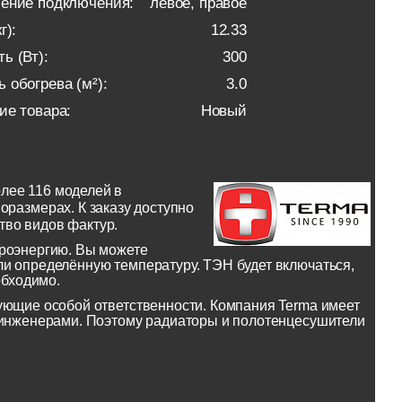
ение подключения:
левое, правое
г):
12.33
ь (Вт):
300
 обогрева (м²):
3.0
ие товара:
Новый
лее 116 моделей в
оразмерах. К заказу доступно
тво видов фактур.
троэнергию. Вы можете
и определённую температуру. ТЭН будет включаться,
обходимо.
ующие особой ответственности. Компания Terma имеет
и инженерами. Поэтому радиаторы и полотенцесушители