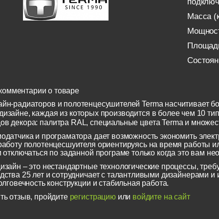
подключ
Масса (к
Мощност
Площадь
Состоян
комментарии о товаре
айн-радиаторов и полотенцесушителей Terma насчитивает бо
изайне, каждая из которых производится в более чем 10 тип
ов декора: палитра RAL, специальные цвета Terma и множес
одатчика и програматора дает возможность экономить элек
работу полотенцесшуителя ориентируясь на время работы ил
и отключаться по заданной програме только когда это вам не
изайн – это нестандартные технологические процессы, треб
дства 25 лет и сотрудничает с талантливыми дизайнерами 
олговечность конструкции и стабильная работа.
ть отзыв, пройдите
регистрацию
или
войдите на сайт