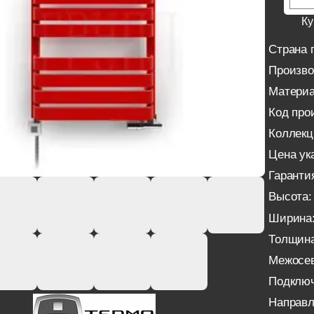
Ку
Страна 
Произво
Материа
Код про
Коллекц
Цена ука
Гаранти
Высота:
Ширина
Толщина
Межосев
Подключ
Направ