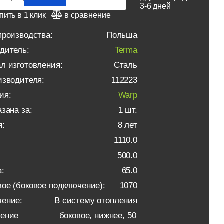
3-6 дней
пить в 1 клик
в сравнение
производства:
Польша
дитель:
Terma
л изготовления:
Сталь
изводителя:
112223
ия:
Warp
зана за:
1 шт.
я:
8 лет
1110.0
:
500.0
:
65.0
ое (боковое подключение):
1070
ение:
В систему отопления
ление
боковое, нижнее, 50