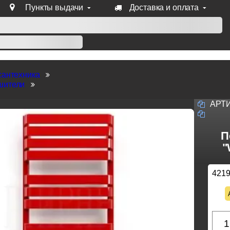
Пункты выдачи
Доставка и оплата
уб продукции Venezia, Fratelli, Tupai, Extreza, Melodia, Forme
сантехника
шители
АРТ
П
"
421