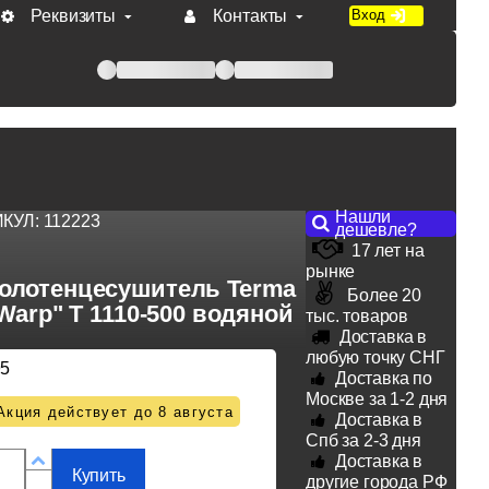
Реквизиты
Контакты
Вход
 при оплате по счету.
Нашли
ИКУЛ:
112223
дешевле?
17 лет на
рынке
олотенцесушитель Terma
Более 20
Warp" T 1110-500 водяной
тыс. товаров
Доставка в
любую точку СНГ
95
Доставка по
Москве за 1-2 дня
Акция действует до 8 августа
Доставка в
Спб за 2-3 дня
Доставка в
Купить
другие города РФ