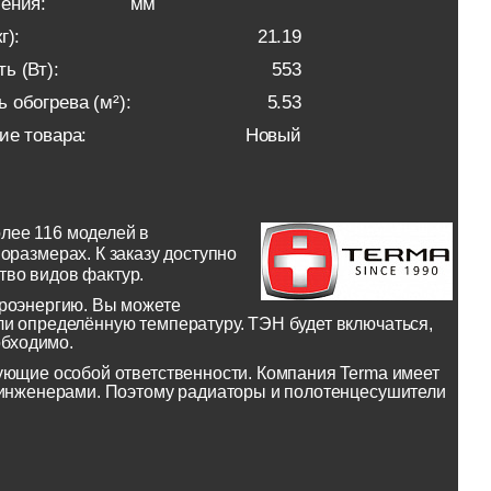
ения:
мм
г):
21.19
ь (Вт):
553
 обогрева (м²):
5.53
ие товара:
Новый
лее 116 моделей в
оразмерах. К заказу доступно
тво видов фактур.
троэнергию. Вы можете
и определённую температуру. ТЭН будет включаться,
обходимо.
ующие особой ответственности. Компания Terma имеет
и инженерами. Поэтому радиаторы и полотенцесушители