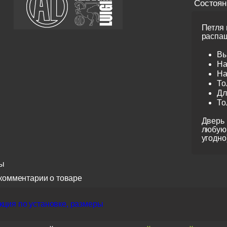
Состоян
Петля 
распаш
Вы
На
На
То
Дл
То
Дверь 
любую 
угодно
ы
комментарии о товаре
кция по установке, размеры