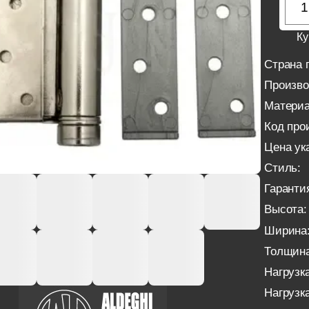
Ку
Страна 
Произво
Материа
Код про
Цена ука
Стиль:
Гаранти
Высота:
Ширина
Толщина
Нагрузка
Нагрузка 