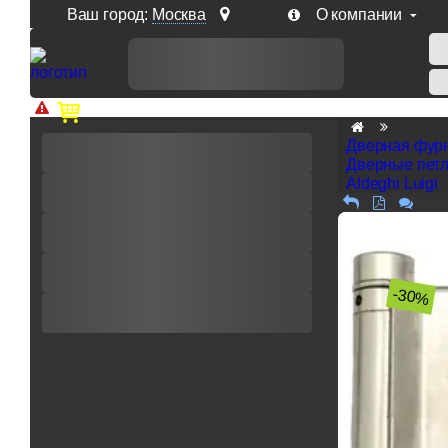
Ваш город:
Москва
О компании
Доп. скидка от цен на сайте 7% при заказе от 50 тыс. р
Дверная фур
Дверные пет
Aldeghi Luigi
-30%