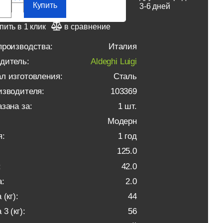
Купить
3-6 дней
пить в 1 клик
в сравнение
производства:
Италия
дитель:
Aldeghi Luigi
л изготовления:
Сталь
изводителя:
103369
зана за:
1 шт.
Модерн
я:
1 год
125.0
:
42.0
:
2.0
 (кг):
44
3 (кг):
56