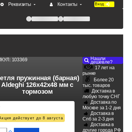
Реквизиты
Контакты
Вход
 при оплате по счету.
Нашли
ИКУЛ:
103369
дешевле?
17 лет на
рынке
етля пружинная (барная)
Более 20
Aldeghi 126х42х48 мм с
тыс. товаров
тормозом
Доставка в
любую точку СНГ
Доставка по
8
Москве за 1-2 дня
Доставка в
Акция действует до 8 августа
Спб за 2-3 дня
Доставка в
другие города РФ