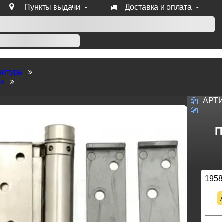
Пункты выдачи
Доставка и оплата
уб продукции Venezia, Fratelli, Tupai, Extreza, Melodia, Forme
нитура
ли
АРТ
П
195