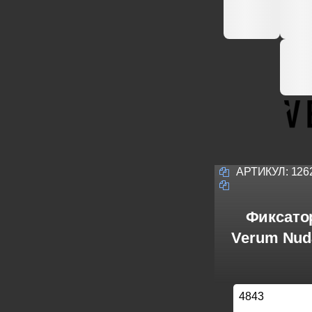
АРТИКУЛ:
126
Фиксато
Verum Nuda
4843