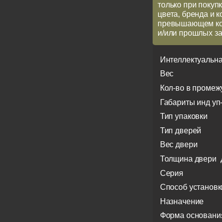
только при покупк
цвета, бренда и 
превышающем кол
и/или прошлых за
Интеллектуальна
Вес
Кол-во в промеж
Габариты инд уп
Тип упаковки
Тип дверей
Вес двери
Толщина двери
Серия
Способ установк
Назначение
Форма основани