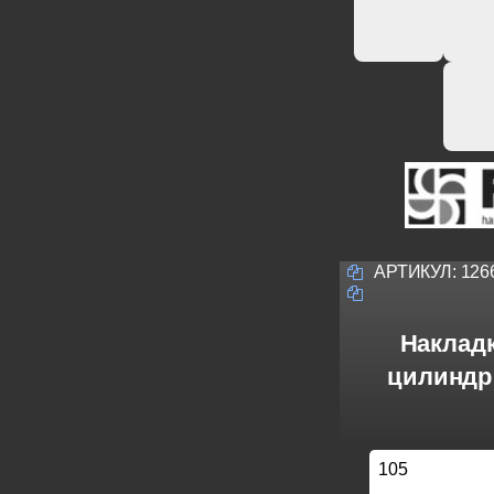
АРТИКУЛ:
126
Накладк
цилиндр 
105