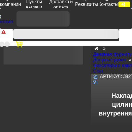
Пункты
Доставка и
компании
Реквизиты
Контакты
выдачи
оплата
Доп. скидка от цен на сайте 7% при заказе от 50 тыс. руб
продукции Venezia, Fratelli, Tupai, Extreza, Melodia, Forme при
оплате по счету.
Дверная фурниту
Дверные ручки
Фиксаторы и накл
Cisa
АРТИКУЛ:
392
Наклад
цилин
внутрення