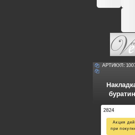
АРТИКУЛ:
100
Накладк
буратин
2824
Акция дей
при покупк