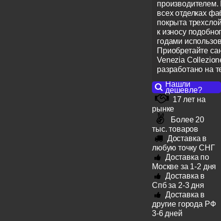
производителем.
всех отделках фа
покрыта трехсло
к износу подобн
годами использов
Приобретайте са
Venezia Collezio
разработано на т
Нашли
дешевле?
17 лет на
рынке
Более 20
тыс. товаров
Доставка в
любую точку СНГ
Доставка по
Москве за 1-2 дня
Доставка в
Спб за 2-3 дня
Доставка в
другие города РФ
3-6 дней