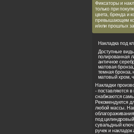
Фиксаторы и накл
только при покупк
цвета, бренда и 
превышающем кол
и/или прошлых за
Накладка под кл
Доступные виды
полированная ла
античное серебр
матовая бронза
темная бронза, 
матовый хром, 
Накладки произво
- поставляются в 
снабжаются сам
Рекомендуется дл
любой массы. На
облагораживания
под цилиндровый
сувальдный ключ 
ручек и накладок