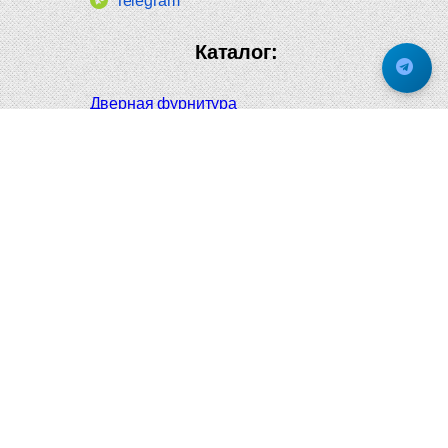
Telegram
Каталог:
Дверная фурнитура
Дверные ручки
Оконная фурнитура
Отопление и сантехника
Мебельные ручки
Напольные и настенные покрытия
Карнизы для штор
Велошлемы и велозамки
Аксессуары для дома
Почтовые ящики