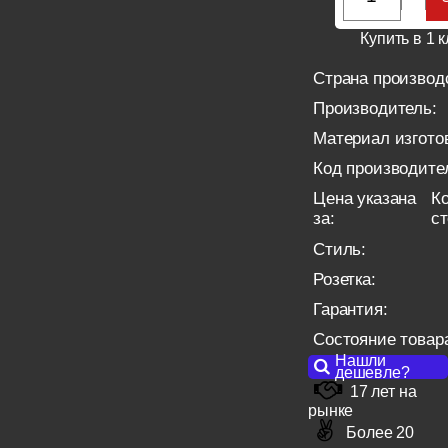
Купить в 1 к
Страна производ
Производитель:
Материал изгото
Код производите
Цена указана
Ко
за:
с
Стиль:
Розетка:
Гарантия:
Состояние товар
Нашли
дешевле?
17 лет на
рынке
Более 20