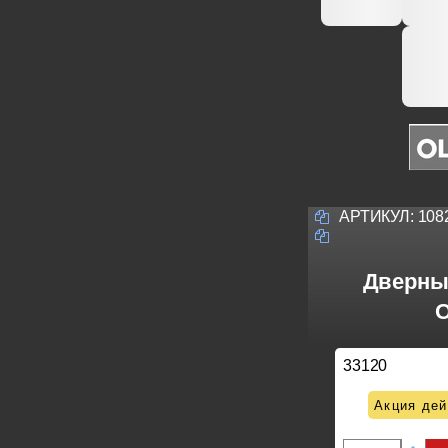
АРТИКУЛ:
108
Дверные
O
33120
Акция дей