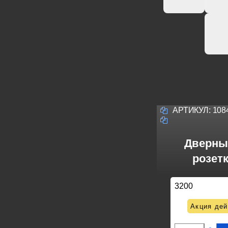
АРТИКУЛ:
108
Дверные
розетк
3200
Акция дей