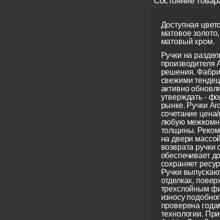
Состояние товар
Доступная цвето
матовое золото,
матовый хром.
Ручки на разде
производителя A
решения. Фабри
свежими тендец
активно обновл
утверждать - фо
рынке. Ручки Ar
сочетание цена/
любую межкомна
толщины. Реком
на двери массой
возврата ручки 
обеспечивает до
сохраняет ресур
Ручки выпускаю
отделках, повер
трехслойным фи
износу подобно
проверена года
технологии. Пр