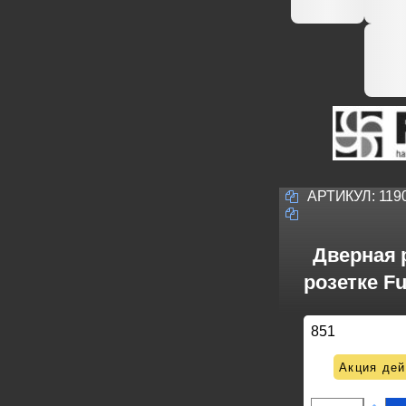
АРТИКУЛ:
119
Дверная 
розетке F
851
Акция дей