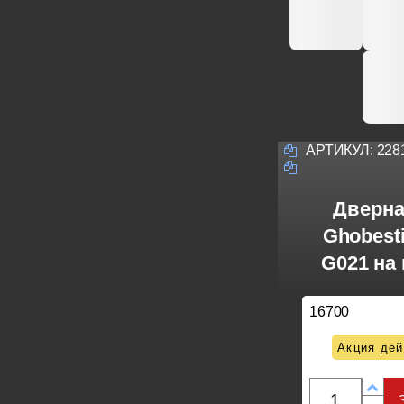
АРТИКУЛ:
228
Дверна
Ghobesti
G021 на
16700
Акция дей