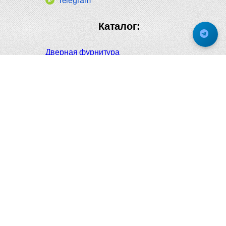
Telegram
Каталог:
Дверная фурнитура
Дверные ручки
Оконная фурнитура
Отопление и сантехника
Мебельные ручки
Напольные и настенные покрытия
Карнизы для штор
Велошлемы и велозамки
Аксессуары для дома
Почтовые ящики