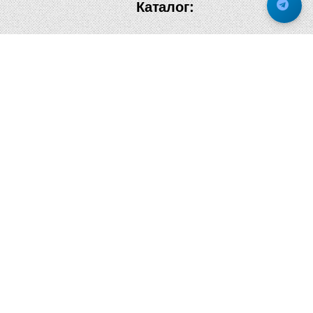
Каталог:
Дверная фурнитура
Дверные ручки
Оконная фурнитура
Отопление и сантехника
Мебельные ручки
Напольные и настенные покрытия
Карнизы для штор
Велошлемы и велозамки
Аксессуары для дома
Почтовые ящики
Черные дверные ручки