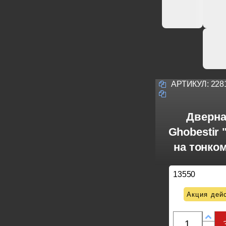
АРТИКУЛ:
228
Дверна
Ghobestir 
на тонко
13550
Акция дейс