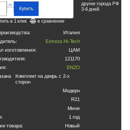
другие города РФ
Купить
3-6 дней
пить в 1 клик
в сравнение
производства:
Италия
дитель:
Extreza Hi-Tech
л изготовления:
ЦАМ
изводителя:
121170
ия:
ENZO
азана
Комплект на дверь с 2-х
сторон
Модерн
R21
Мини
я:
1 год
ие товара:
Новый