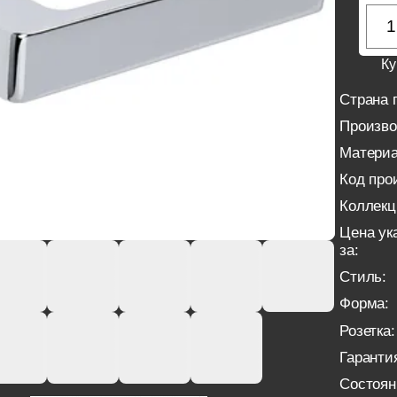
Ку
Страна 
Произво
Материа
Код про
Коллекц
Цена ук
за:
Стиль:
Форма:
Розетка:
Гаранти
Состоян