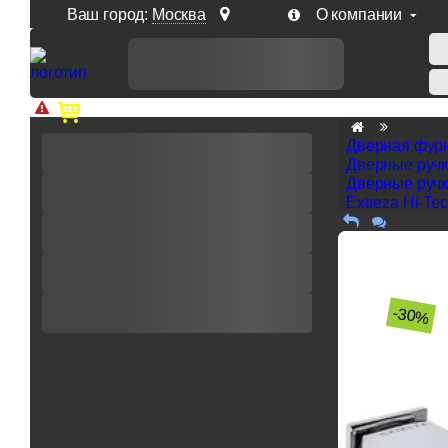
Ваш город:
Москва
О компании
Доп. скидка от цен на сайте 7% при заказе от 50 тыс. р
Дверная фур
Дверные руч
Дверные ручк
Extreza Hi-Te
-30%