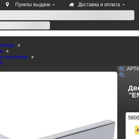
Пункты выдачи
Доставка и оплата
уб продукции Venezia, Fratelli, Tupai, Extreza, Melodia, Forme
нитура
ки
и на розетке
ch
АРТ
Две
"E
560
А