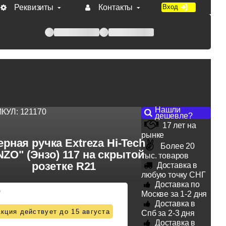
Реквизиты
Контакты
Вход
 при оплате по счету.
Нашли
ИКУЛ:
121170
дешевле?
17 лет на
рынке
рная ручка Extreza Hi-Tech
Более 20
NZO" (Энзо) 117 на скрытой
тыс. товаров
розетке R21
Доставка в
любую точку СНГ
Доставка по
0
Москве за 1-2 дня
Доставка в
кция действует до 15 августа
Спб за 2-3 дня
Доставка в