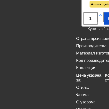
Акция дей
Купить в 1 к
Страна производ
Производитель:
Материал изгото
Код производите
Коллекция:
Цена указана
Ко
за:
с
Стиль:
Форма:
С узором: