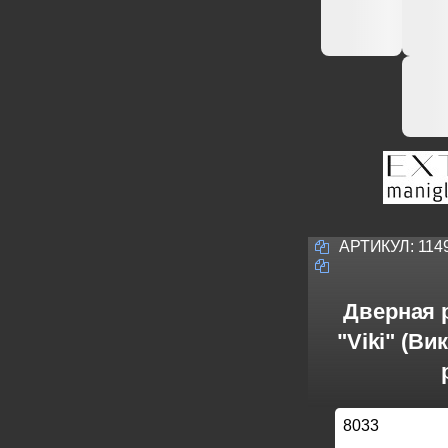
АРТИКУЛ:
114
Дверная р
"Viki" (Ви
8033