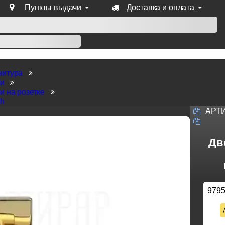
Пункты выдачи
Доставка и оплата
уб продукции Venezia, Fratelli, Tupai, Extreza, Melodia, Forme
нитура
ки
и на розетке
ch
АРТ
Дв
979