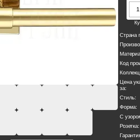
Ку
Страна 
Произво
Материа
Код про
Коллекц
Цена ук
за:
Стиль:
Форма:
С узоро
Розетка:
Гаранти