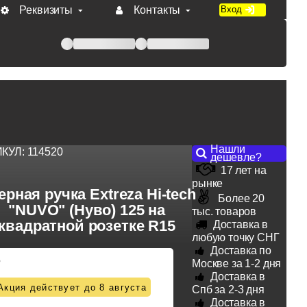
Реквизиты
Контакты
Вход
 при оплате по счету.
Нашли
ИКУЛ:
114520
дешевле?
17 лет на
рынке
ерная ручка Extreza Hi-tech
Более 20
"NUVO" (Нуво) 125 на
тыс. товаров
квадратной розетке R15
Доставка в
любую точку СНГ
Доставка по
5
Москве за 1-2 дня
Доставка в
Акция действует до 8 августа
Спб за 2-3 дня
Доставка в