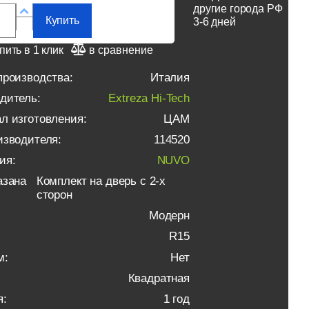
другие города РФ
Купить
3-6 дней
пить в 1 клик
в сравнение
производства:
Италия
дитель:
Extreza Hi-Tech
л изготовления:
ЦАМ
изводителя:
114520
ия:
NUVO
азана
Комплект на дверь с 2-х
сторон
Модерн
R15
м:
Нет
Квадратная
я:
1 год