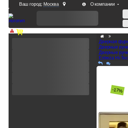
Ваш город:
Москва
О компании
Доп. скидка от цен на сайте 7% при заказе от 50 тыс. р
Дверная фур
Дверные руч
Дверные ручк
Extreza Hi-Te
-17%