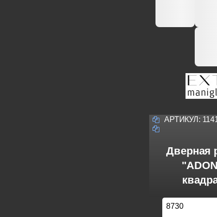
АРТИКУЛ:
114
Дверная р
"ADONA
квадра
8730