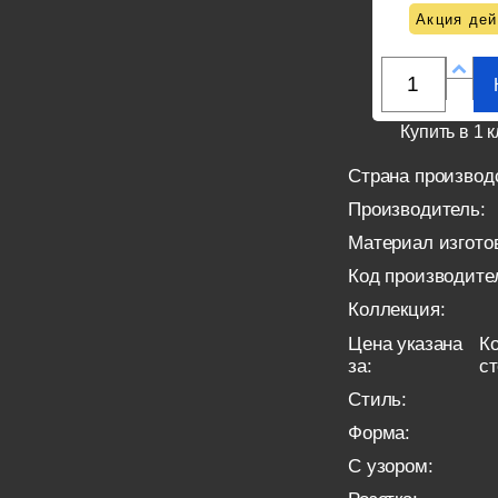
Акция дей
Купить в 1 к
Страна производ
Производитель:
Материал изгото
Код производите
Коллекция:
Цена указана
Ко
за:
с
Стиль:
Форма:
С узором: