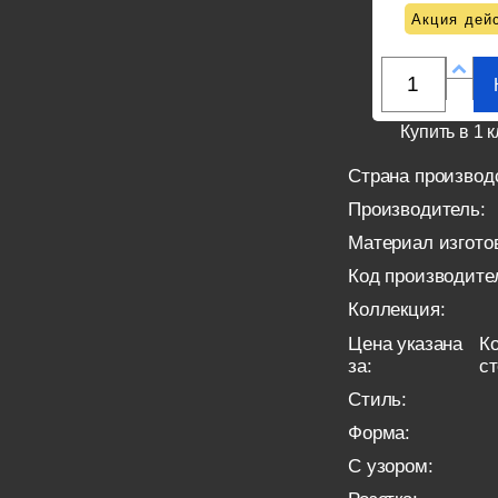
Акция дейс
Купить в 1 к
Страна производ
Производитель:
Материал изгото
Код производите
Коллекция:
Цена указана
Ко
за:
с
Стиль:
Форма:
С узором: