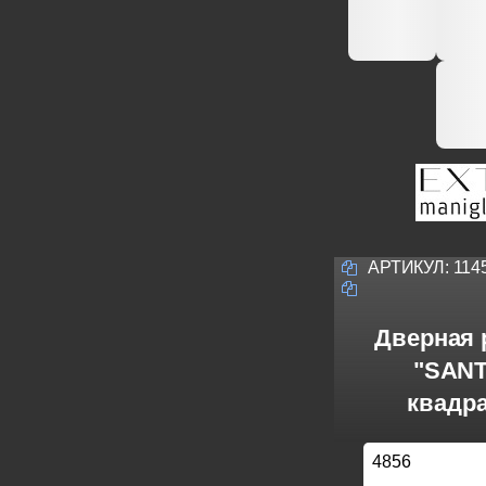
АРТИКУЛ:
114
Дверная р
"SANT
квадра
4856