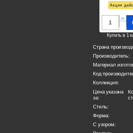
Акция дейс
Купить в 1 к
Страна производ
Производитель:
Материал изгото
Код производите
Коллекция:
Цена указана
Ко
за:
с
Стиль:
Форма:
С узором: