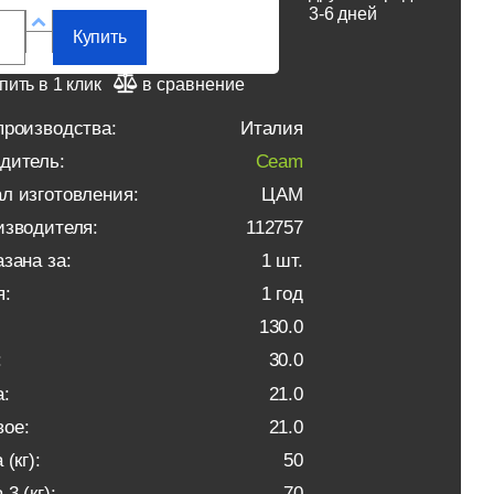
3-6 дней
Купить
пить в 1 клик
в сравнение
производства:
Италия
дитель:
Ceam
л изготовления:
ЦАМ
изводителя:
112757
зана за:
1 шт.
я:
1 год
130.0
:
30.0
:
21.0
ое:
21.0
 (кг):
50
3 (кг):
70