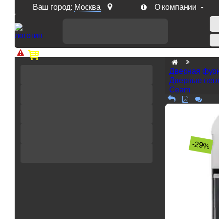
Ваш город:
Москва
О компании
Доп. скидка от цен на сайте 7% при заказе от 50 тыс. р
Дверная фур
Дверные пет
Ceam
-29%