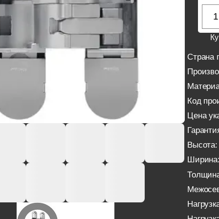
Ку
Страна 
Произво
Материа
Код про
Цена ука
Гаранти
Высота:
Ширина
Толщина
Межосев
Нагрузка
Нагрузка 