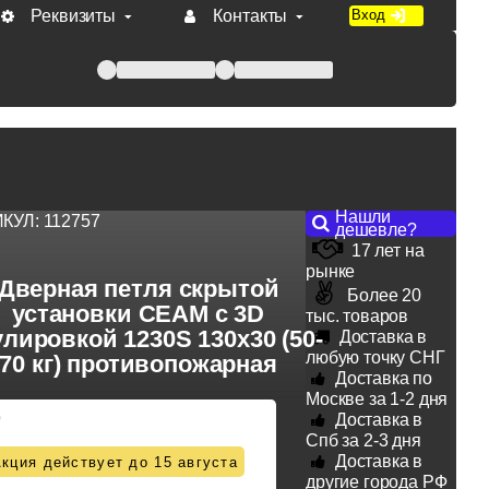
Реквизиты
Контакты
Вход
 при оплате по счету.
Нашли
ИКУЛ:
112757
дешевле?
17 лет на
рынке
Дверная петля скрытой
Более 20
установки CEAM с 3D
тыс. товаров
улировкой 1230S 130x30 (50-
Доставка в
любую точку СНГ
70 кг) противопожарная
Доставка по
Москве за 1-2 дня
9
Доставка в
Спб за 2-3 дня
Доставка в
кция действует до 15 августа
другие города РФ