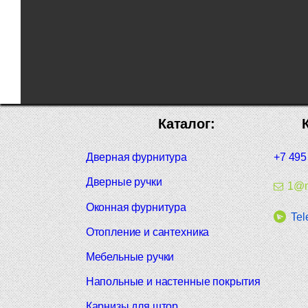
Каталог:
Дверная фурнитура
+7 495
Дверные ручки
1@m
Оконная фурнитура
Tel
Отопление и сантехника
Мебельные ручки
Напольные и настенные покрытия
Карнизы для штор