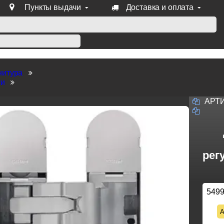
Пункты выдачи
Доставка и оплата
уб продукции Venezia, Fratelli, Tupai, Extreza, Melodia, Forme
нитура
ли
АРТ
рег
549
А