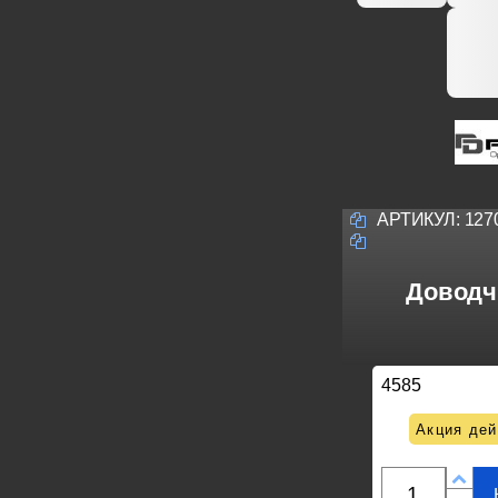
АРТИКУЛ:
127
Доводчи
4585
Акция дей