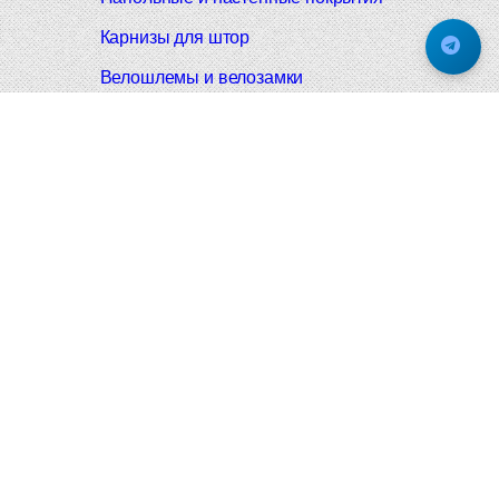
Карнизы для штор
Велошлемы и велозамки
Аксессуары для дома
Почтовые ящики
Черные дверные ручки
Итальянские дверные ручки
Все коллекции
Подпишитесь на новинки и акции.
Будьте в курсе!