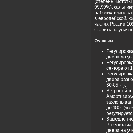
(степень чистоты
99,99%), сальник
рабочих температ
в европейской, ю
частях России 1
ставить на уличн
Функции:
Регулировка
двери до угл
Регулировка
секторе от 1
Регулировка
двери разног
60-85 кг).
Ветровой то
Амортизируе
захлопывани
до 180° (уг
регулируетс
Замедление 
В несколько
двери на уча