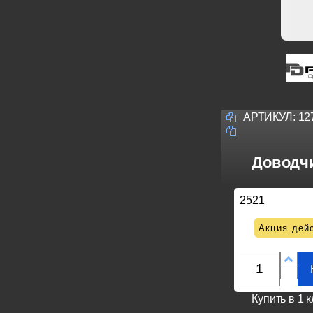
АРТИКУЛ:
12
Доводчи
2521
Акция дейс
Купить в 1 к