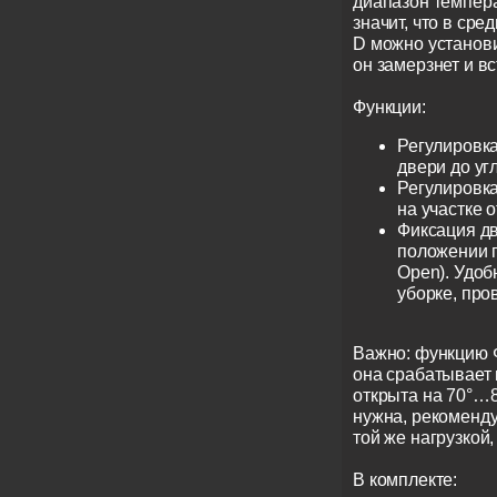
диапазон темпера
значит, что в ср
D можно установи
он замерзнет и вс
Функции:
Регулировка
двери до угл
Регулировка
на участке о
Фиксация д
положении п
Open). Удоб
уборке, пров
Важно: функцию 
она срабатывает 
открыта на 70°…
нужна, рекоменду
той же нагрузкой,
В комплекте: