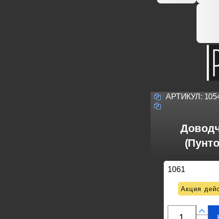
АРТИКУЛ:
105
Доводч
(Пунто
1061
Акция дейс