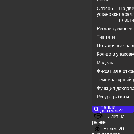
Способ
На две
установки
парал
пласт
Регулируемое у
Тип тяги
Посадочные ра
Кол-во в упаковк
Модель
Фиксация в отк
Температурный 
Функция дохлоп
Ресурс работы
Нашли
дешевле?
17 лет на
рынке
Более 20