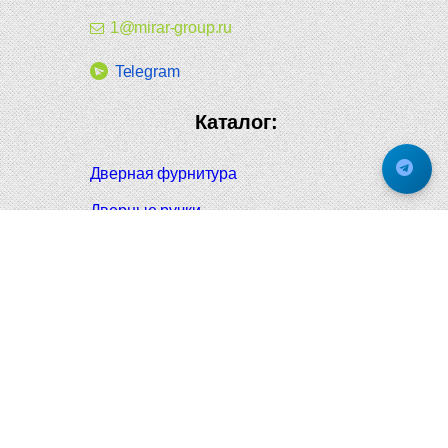
1@mirar-group.ru
Telegram
Каталог:
Дверная фурнитура
Дверные ручки
Оконная фурнитура
Отопление и сантехника
Мебельные ручки
Напольные и настенные покрытия
Карнизы для штор
Велошлемы и велозамки