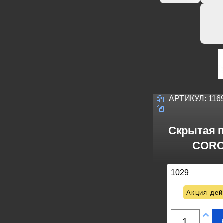
АРТИКУЛ:
116
Скрытая 
CORON
1029
Акция дей