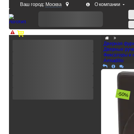
Ваш город:
Москва
О компании
Доп. скидка от цен на сайте 7% при заказе от 50 тыс. р
Дверная фур
Дверные руч
Фиксаторы и 
Armadillo
-50%