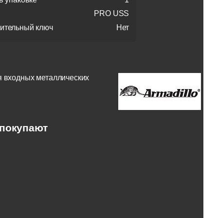
PRO USS
ительный ключ
Нет
я входных металлических
 покупают