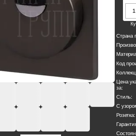
Ку
Страна 
Произво
Материа
Код про
Коллекц
Цена ук
за:
Стиль:
С узоро
Розетка:
Гаранти
Состоян