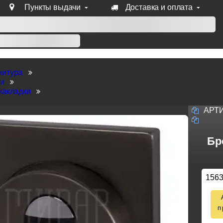
Пункты выдачи
Доставка и оплата
уб продукции Venezia, Fratelli, Tupai, Extreza, Melodia, Forme
нитура
ки
накладки
АРТ
Бр
156
п