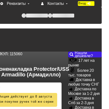
Реквизиты
Контакты
Вход
 при оплате по счету.
Нашли
ИКУЛ:
115060
дешевле?
17 лет на
рынке
оненакладка Protector/USS
Более 20
Armadillo (Армадилло)
тыс. товаров
Доставка в
любую точку СНГ
3
Доставка по
Москве за 1-2 дня
Акция действует до 8 августа
Доставка в
ри покупке ручек той же серии
Спб за 2-3 дня
Доставка в