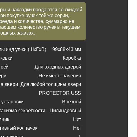
ры и накладки продаются со скидкой
при покупке ручек той же серии,
бренда и количестве, суммарно не
ющем количество ручек в текущем
рошлых заказах.
ты инд уп-ки (ШхГхВ)
99x88x43 мм
аковки
Коробка
ерей
Для входных дверей
ери
Не имеет значения
а двери
Для любой толщины двери
PROTECTOR USS
 установки
Врезной
ханизма секретности
Цилиндровый
пник
Нет
тивный колпачок
Нет
в упаковке
1