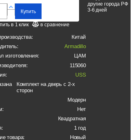
другие города РФ
3-6 дней
Купить
пить в 1 клик
в сравнение
производства:
Китай
дитель:
Armadillo
л изготовления:
ЦАМ
изводителя:
115060
ия:
USS
азана
Комплект на дверь с 2-х
сторон
Модерн
м:
Нет
Квадратная
я:
1 год
ие товара:
Новый