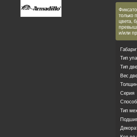
Фиксато
только 
цвета, 
превыша
и/или п
Габари
Тип уп
Тип дв
Вес дв
Толщин
Серия
Способ
Тип ме
Подши
Декора
Кол-во 