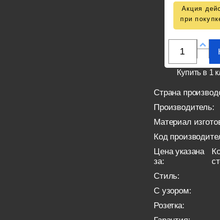
Акция дейс
при покупк
Купить в 1 к
Страна производ
Производитель:
Материал изгото
Код производите
Цена указана
Ко
за:
с
Стиль:
С узором:
Розетка: