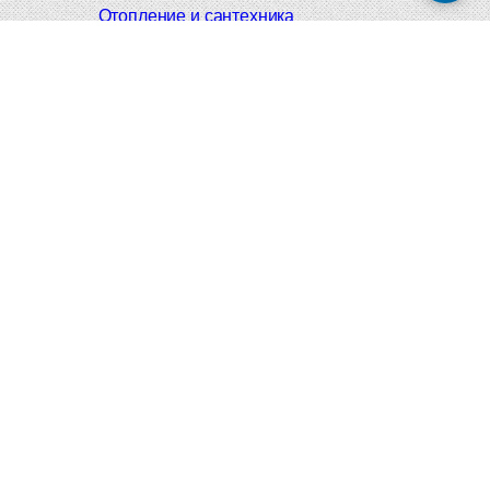
Отопление и сантехника
Мебельные ручки
Напольные и настенные покрытия
Карнизы для штор
Велошлемы и велозамки
Аксессуары для дома
Почтовые ящики
Черные дверные ручки
Итальянские дверные ручки
Все коллекции