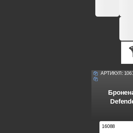
АРТИКУЛ:
106
Бронена
Defend
16088