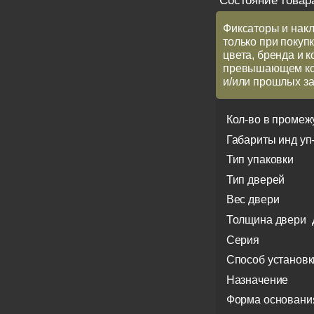
Состояние товар
Фиксаторы и накл
только при покупк
цвета, бренда и 
превышающем кол
и/или прошлых за
Кол-во в промеж
Габариты инд уп
Тип упаковки
Тип дверей
Вес двери
Толщина двери
Серия
Способ установк
Назначение
Форма основани