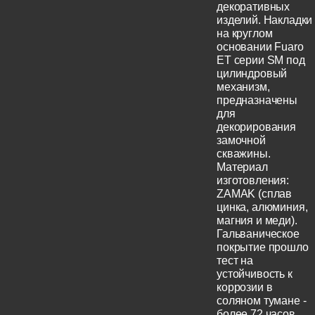
декоративных
изделий. Накладки
на круглом
основании Fuaro
ET серии SM под
цилиндровый
механизм,
предназначены
для
декорирования
замочной
скважины.
Материал
изготовления:
ZAMAK (сплав
цинка, алюминия,
магния и меди).
Гальваническое
покрытие прошло
тест на
устойчивость к
коррозии в
соляном тумане -
более 72 часов.