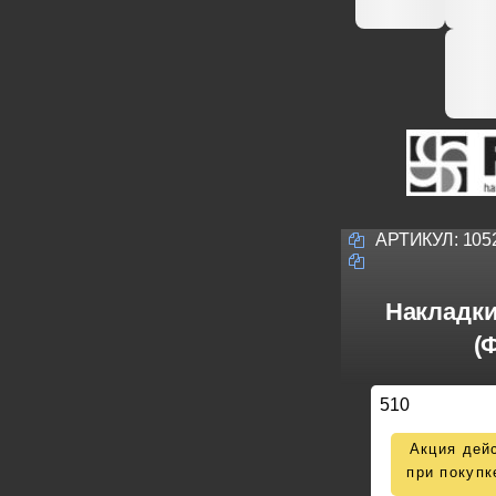
АРТИКУЛ:
105
Накладки
(
510
Акция дейс
при покупк