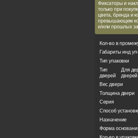
Фиксаторы и накл
только при покупк
цвета, бренда и 
превышающем кол
и/или прошлых за
Кол-во в промеж
Габариты инд уп
Тип упаковки
Тип
Для де
дверей
дверей
Вес двери
Толщина двери
Серия
Способ установк
Назначение
Форма основани
Кол-во в упаковк