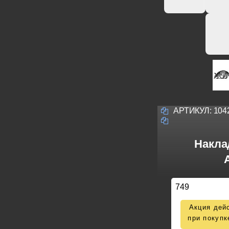
АРТИКУЛ:
104
Накла
749
Акция дейс
при покупк