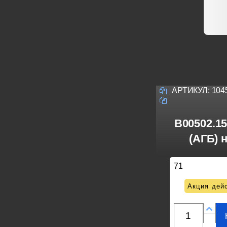
АРТИКУЛ:
104
B00502.1
(АГБ) н
71
Акция дейс