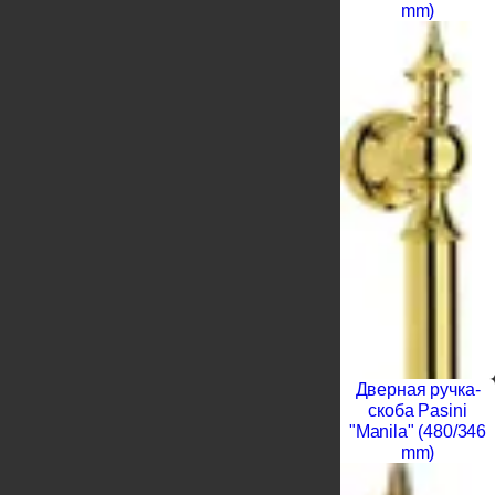
mm)
Дверная ручка-
скоба Pasini
"Manila" (480/346
mm)