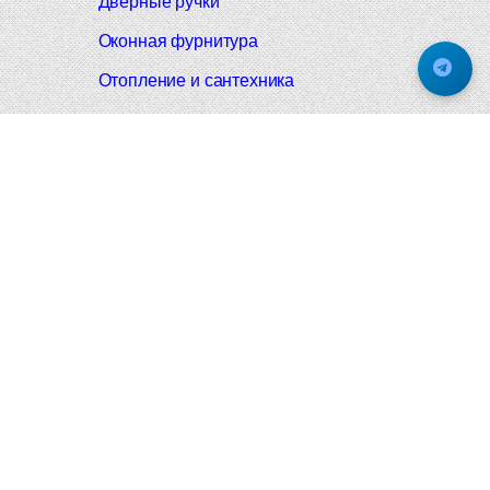
Дверные ручки
Оконная фурнитура
Отопление и сантехника
Мебельные ручки
Напольные и настенные покрытия
Карнизы для штор
Велошлемы и велозамки
Аксессуары для дома
Почтовые ящики
Черные дверные ручки
Итальянские дверные ручки
Все коллекции