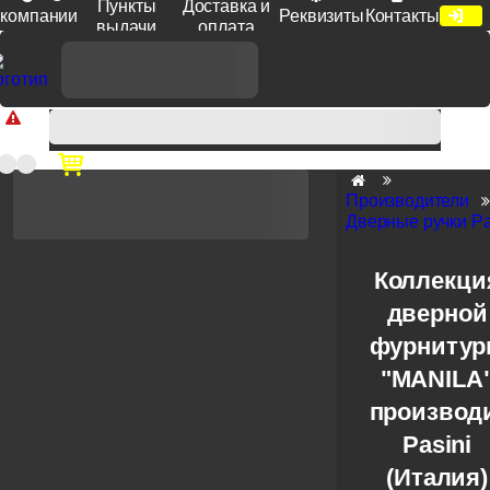
Пункты
Доставка и
компании
Реквизиты
Контакты
выдачи
оплата
Доп. скидка от цен на сайте 7% при заказе от 50 тыс. руб
продукции Venezia, Fratelli, Tupai, Extreza, Melodia, Forme при
оплате по счету.
Производители
Дверные ручки Pa
Коллекци
дверной
фурниту
"MANILA
производ
Pasini
(Италия)