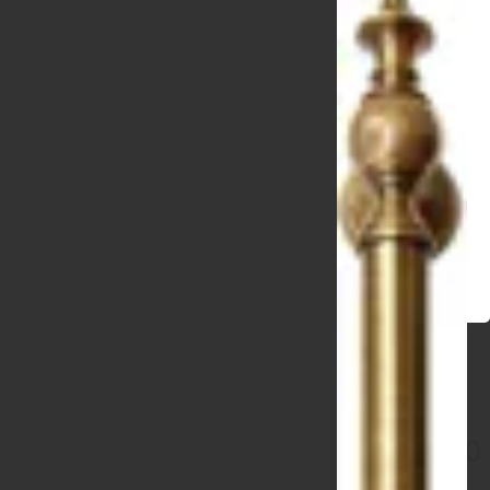
19`350
P