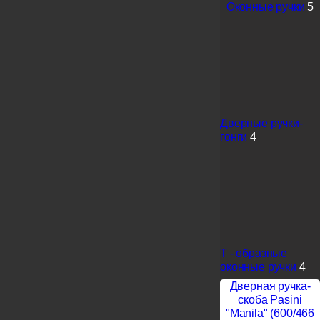
Оконные ручки
5
Дверные ручки-
гонги
4
Т - образные
оконные ручки
4
Дверная ручка-
скоба Pasini
"Manila" (600/466