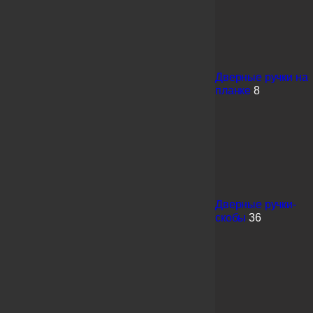
Дверные ручки на
планке
8
Дверные ручки-
скобы
36