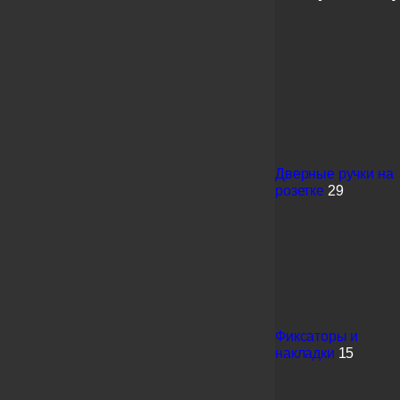
Дверные ручки на
розетке
29
Фиксаторы и
накладки
15