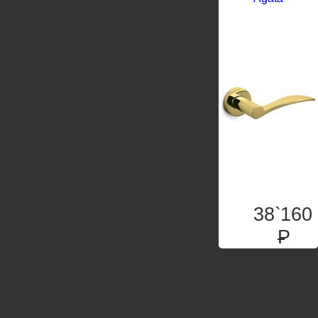
38`160
P