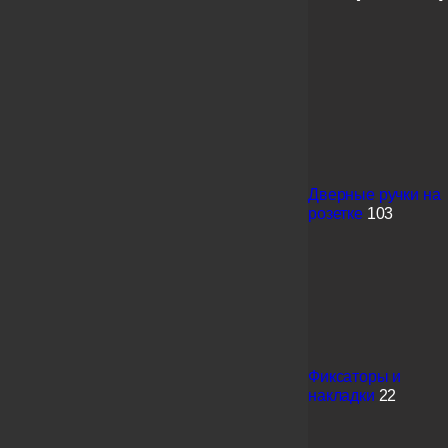
Дверные ручки на
розетке
103
Фиксаторы и
накладки
22