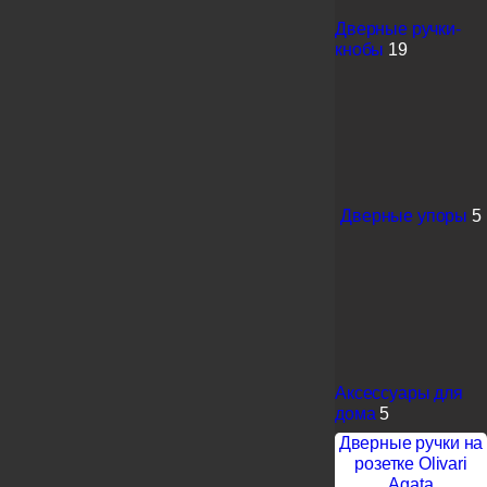
Дверные ручки-
кнобы
19
Дверные упоры
5
Аксессуары для
дома
5
Дверные ручки на
розетке Olivari
Agata