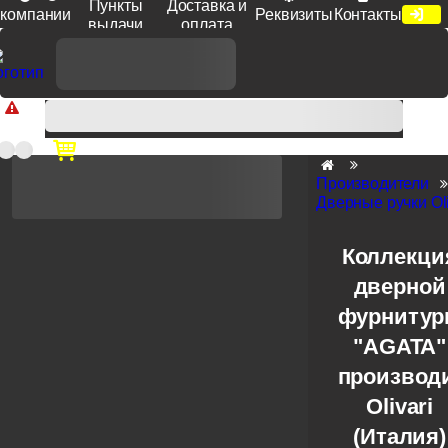
Пункты
Доставка и
компании
Реквизиты
Контакты
выдачи
оплата
Доп. скидка от цен на сайте 7% при заказе от 50 тыс. руб
продукции Venezia, Fratelli, Tupai, Extreza, Melodia, Forme при
оплате по счету.
Производители
Дверные ручки Oli
Коллекци
дверной
фурниту
"AGATA"
производ
Olivari
(Италия)