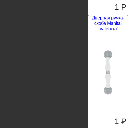
1
P
Дверная ручка-
скоба Manital
"Valencia"
1
P