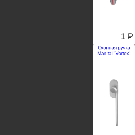
1
P
Оконная ручка
Manital "Vortex"