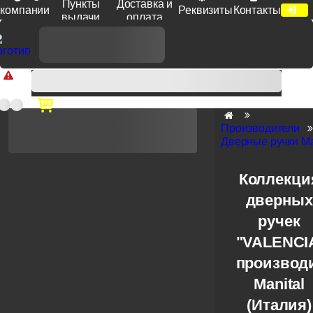
Пункты
Доставка и
компании
Реквизиты
Контакты
выдачи
оплата
Доп. скидка от цен на сайте 7% при заказе от 50 тыс. руб
продукции Venezia, Fratelli, Tupai, Extreza, Melodia, Forme при
оплате по счету.
Производители
Дверные ручки Ma
Коллекци
дверных
ручек
"VALENCI
производ
Manital
(Италия)