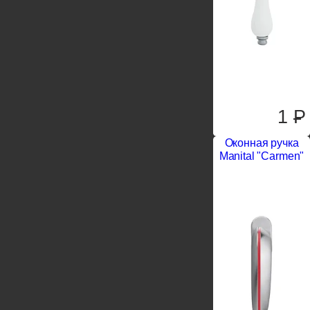
1
P
Оконная ручка
Manital "Carmen"