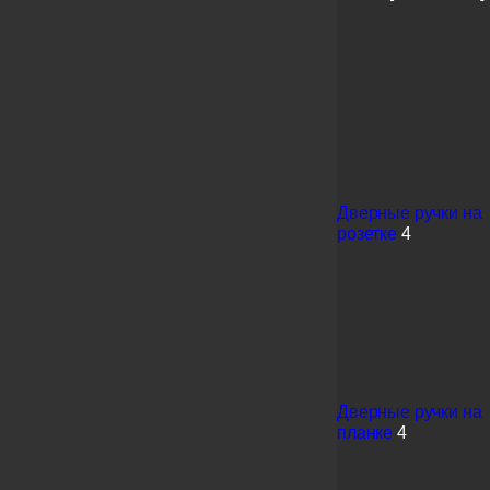
Дверные ручки на
розетке
4
Дверные ручки на
планке
4