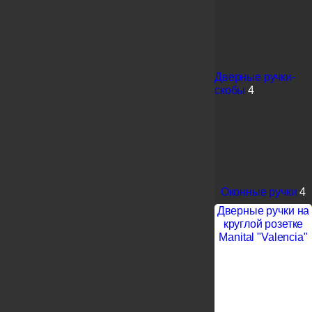
Дверные ручки-
скобы
4
Оконные ручки
4
Дверные ручки на
круглой розетке
Manital "Valencia"