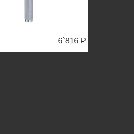
6`816
P