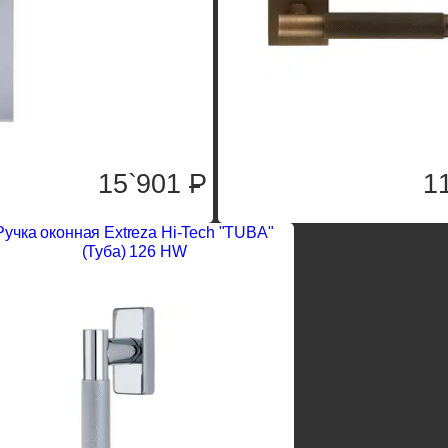
15`901
P
1
Ручка оконная Extreza Hi-Tech "TUBA"
(Туба) 126 HW