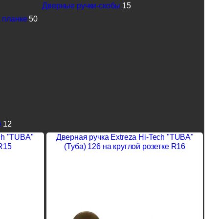
Дверные ручки-скобы
15
 планке
50
е
12
ch "TUBA"
Дверная ручка Extreza Hi-Tech "TUBA"
 R15
(Туба) 126 на круглой розетке R16