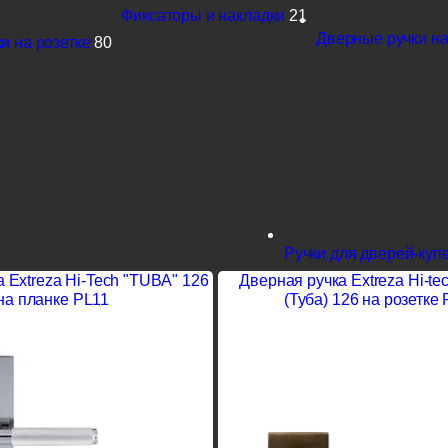
Фиксаторы и накладки
21
Дверные ручки на
и на розетке
80
Ручки для дверей-куп
 Extreza Hi-Tech "TUBA" 126
Дверная ручка Extreza Hi-te
на планке PL11
(Туба) 126 на розетке