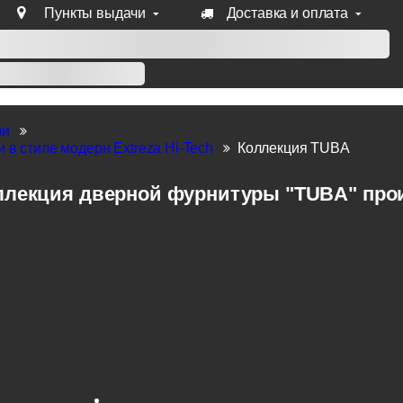
Пункты выдачи
Доставка и оплата
уб продукции Venezia, Fratelli, Tupai, Extreza, Melodia, Forme
ли
 в стиле модерн Extreza Hi-Tech
Коллекция TUBA
ллекция дверной фурнитуры "TUBA" произ