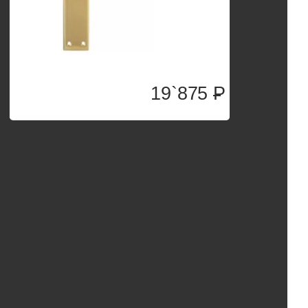
19`875
P