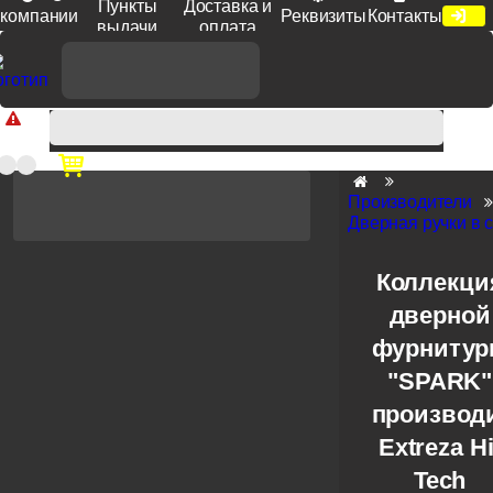
Пункты
Доставка и
компании
Реквизиты
Контакты
выдачи
оплата
Доп. скидка от цен на сайте 7% при заказе от 50 тыс. руб
продукции Venezia, Fratelli, Tupai, Extreza, Melodia, Forme при
оплате по счету.
Производители
Дверная ручки в с
Коллекци
дверной
фурниту
"SPARK"
производ
Extreza Hi
Tech