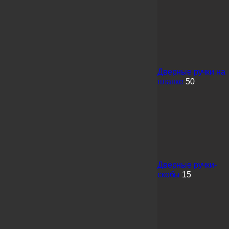
Дверные ручки на
планке
50
Дверные ручки-
скобы
15