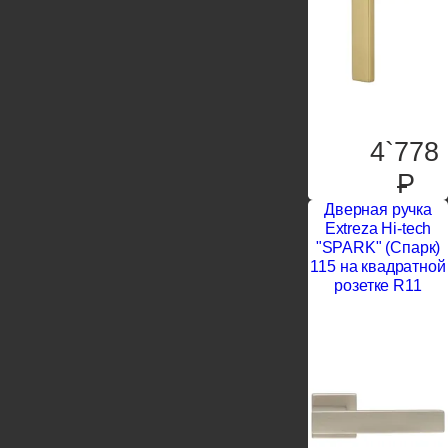
4`778
P
Дверная ручка
Extreza Hi-tech
"SPARK" (Спарк)
115 на квадратной
розетке R11