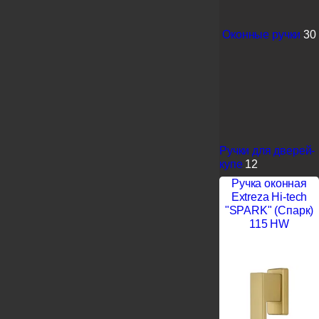
Оконные ручки
30
Ручки для дверей-
купе
12
Ручка оконная
Extreza Hi-tech
"SPARK" (Спарк)
115 HW