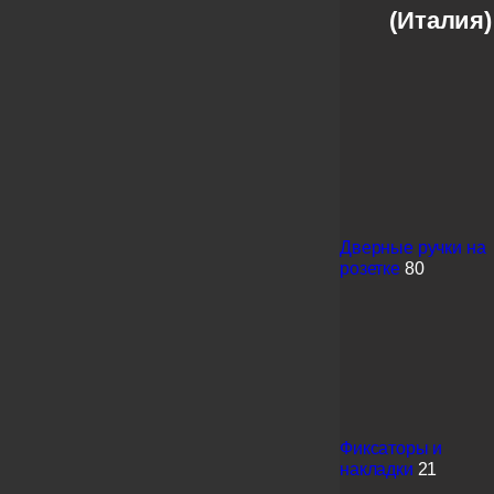
(Италия)
Дверные ручки на
розетке
80
Фиксаторы и
накладки
21