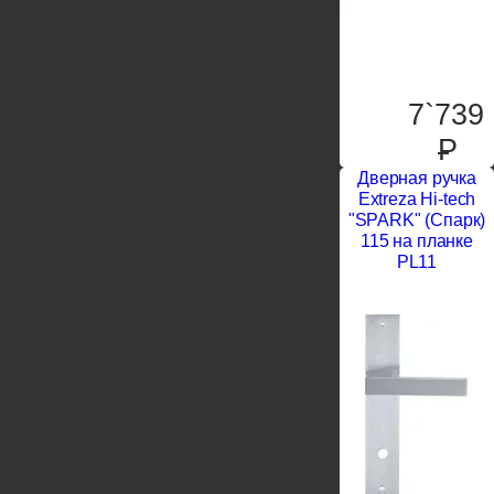
7`739
P
Дверная ручка
Extreza Hi-tech
"SPARK" (Спарк)
115 на планке
PL11