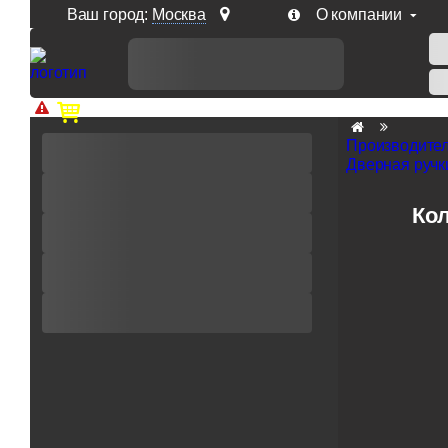
Ваш город:
Москва
О компании
Доп. скидка от цен на сайте 7% при заказе от 50 тыс. р
Производите
Дверная ручки
Кол