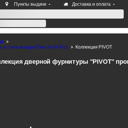
Пункты выдачи
Доставка и оплата
уб продукции Venezia, Fratelli, Tupai, Extreza, Melodia, Forme
ли
 в стиле модерн Extreza Hi-Tech
Коллекция PIVOT
лекция дверной фурнитуры "PIVOT" произ