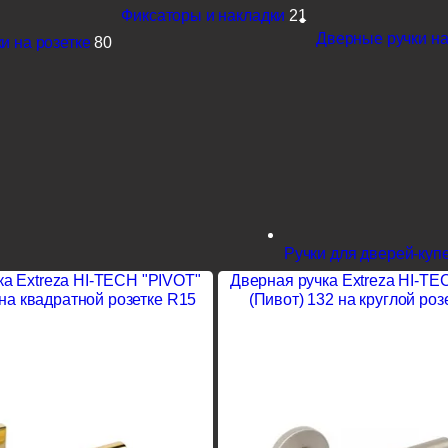
Фиксаторы и накладки
21
Дверные ручки на
и на розетке
80
Ручки для дверей-куп
ка Extreza HI-TECH "PIVOT"
Дверная ручка Extreza HI-TE
 на квадратной розетке R15
(Пивот) 132 на круглой роз