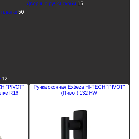
Дверные ручки-скобы
15
 планке
50
е
12
CH "PIVOT"
Ручка оконная Extreza HI-TECH "PIVOT"
етке R16
(Пивот) 132 HW