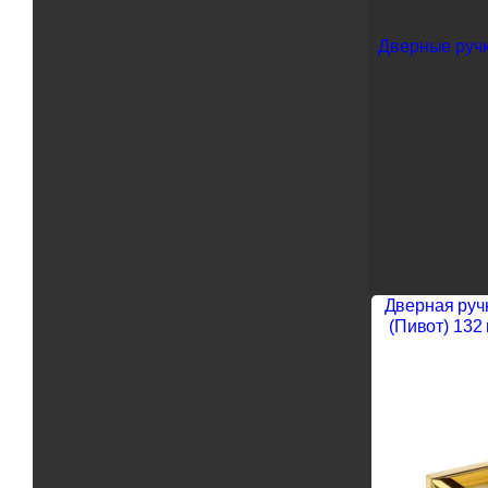
Дверные ручк
Дверная руч
(Пивот) 132