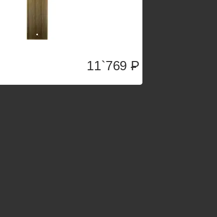
11`769
P