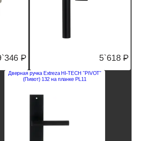
9`346
P
5`618
P
Дверная ручка Extreza HI-TECH "PIVOT"
(Пивот) 132 на планке PL11