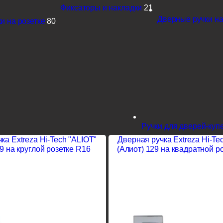
Фиксаторы и накладки
21
Дверные ручки на
и на розетке
80
Ручки для дверей-куп
ка Extreza Hi-Tech "ALIOT"
Дверная ручка Extreza Hi-Te
9 на круглой розетке R16
(Алиот) 129 на квадратной р