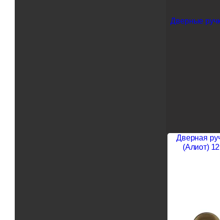
Дверные ручк
Дверная руч
(Алиот) 12