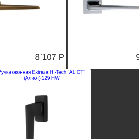
8`107
P
Ручка оконная Extreza Hi-Tech "ALIOT"
(Алиот) 129 HW