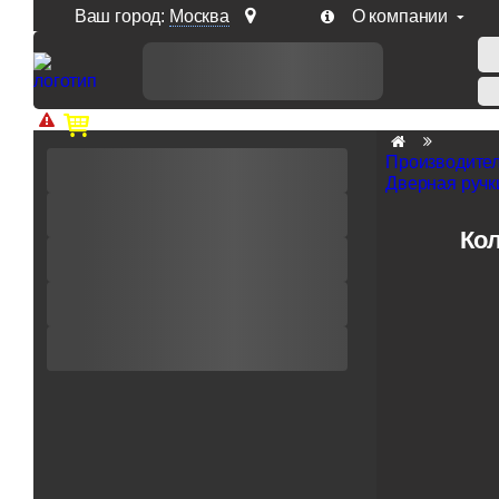
Ваш город:
Москва
О компании
Доп. скидка от цен на сайте 7% при заказе от 50 тыс. р
Производите
Дверная ручки
Кол