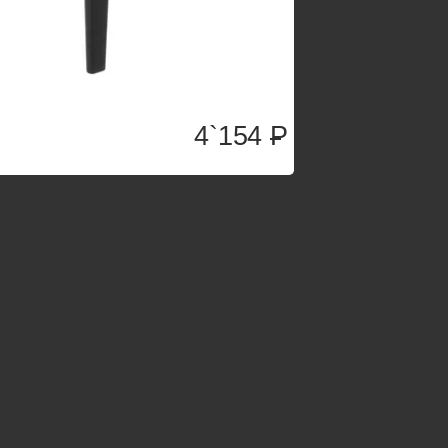
4`154
P