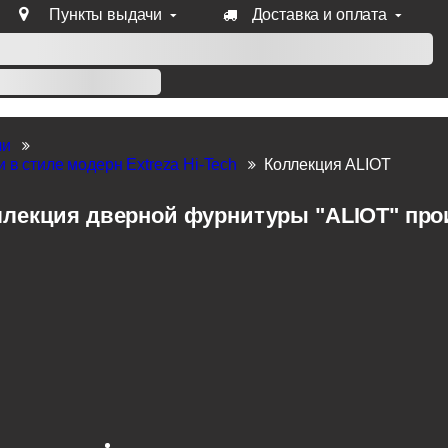
Пункты выдачи
Доставка и оплата
уб продукции Venezia, Fratelli, Tupai, Extreza, Melodia, Forme
ли
 в стиле модерн Extreza Hi-Tech
Коллекция ALIOT
лекция дверной фурнитуры "ALIOT" произ