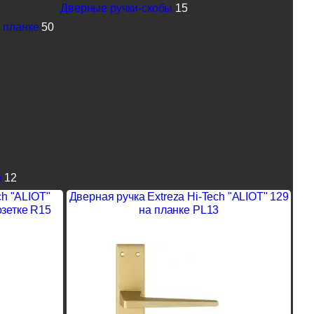
Дверные ручки-скобы
15
 планке
50
е
12
ch "ALIOT"
Дверная ручка Extreza Hi-Tech "ALIOT" 129
озетке R15
на планке PL13