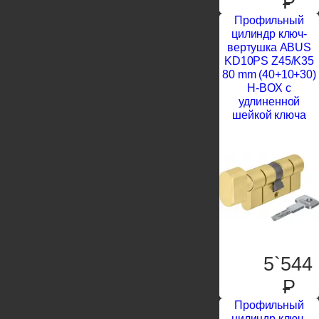
P
Профильный
цилиндр ключ-
вертушка ABUS
KD10PS Z45/K35
80 mm (40+10+30)
H-BOX с
удлиненной
шейкой ключа
5`544
P
Профильный
цилиндр ключ-