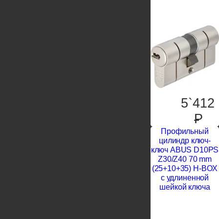
5`412
P
Профильный
цилиндр ключ-
ключ ABUS D10PS
Z30/Z40 70 mm
(25+10+35) H-BOX
с удлиненной
шейкой ключа