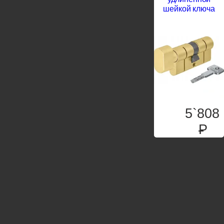
шейкой ключа
5`808
P