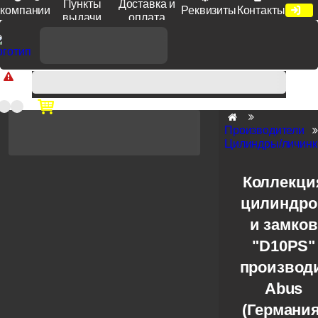
Пункты
Доставка и
компании
Реквизиты
Контакты
выдачи
оплата
Доп. скидка от цен на сайте 7% при заказе от 50 тыс. руб
продукции Venezia, Fratelli, Tupai, Extreza, Melodia, Forme при
оплате по счету.
Производители
Цилиндры/личинк
Коллекци
цилиндро
и замков
"D10PS"
производ
Abus
(Германия