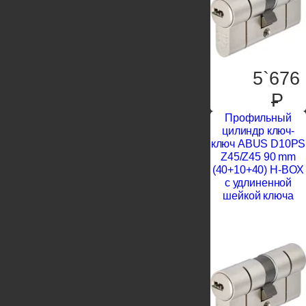
5`676
P
Профильный
цилиндр ключ-
ключ ABUS D10PS
Z45/Z45 90 mm
(40+10+40) H-BOX
с удлиненной
шейкой ключа