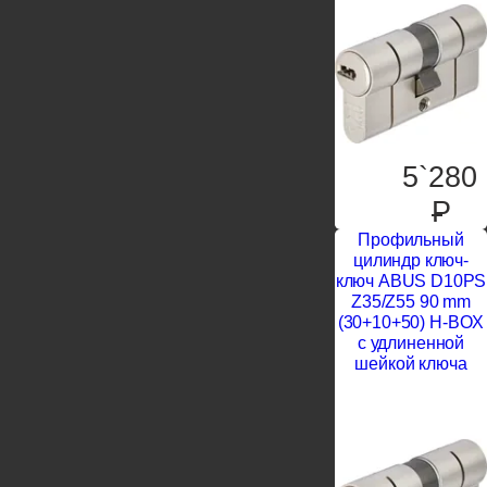
5`280
P
Профильный
цилиндр ключ-
ключ ABUS D10PS
Z35/Z55 90 mm
(30+10+50) H-BOX
с удлиненной
шейкой ключа