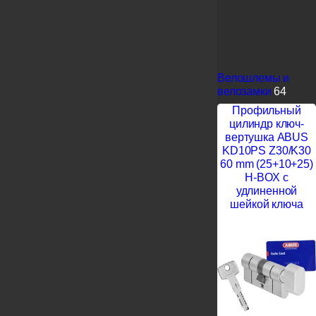
Велошлемы и
велозамки
64
Профильный
цилиндр ключ-
вертушка ABUS
KD10PS Z30/K30
60 mm (25+10+25)
H-BOX с
удлиненной
шейкой ключа