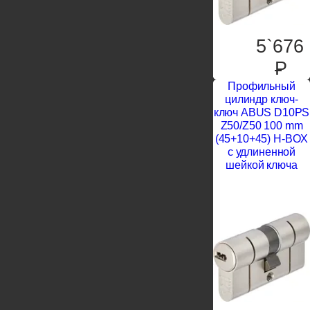
5`676
P
Профильный
цилиндр ключ-
ключ ABUS D10PS
Z50/Z50 100 mm
(45+10+45) H-BOX
с удлиненной
шейкой ключа