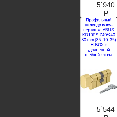
5`940
P
Профильный
цилиндр ключ-
вертушка ABUS
KD10PS Z40/K40
80 mm (35+10+35)
H-BOX с
удлиненной
шейкой ключа
5`544