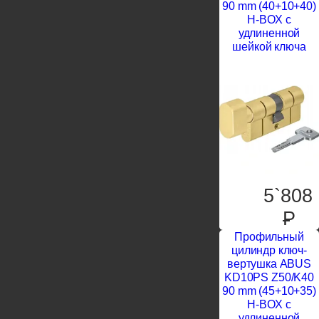
90 mm (40+10+40)
H-BOX с
удлиненной
шейкой ключа
5`808
P
Профильный
цилиндр ключ-
вертушка ABUS
KD10PS Z50/K40
90 mm (45+10+35)
H-BOX с
удлиненной