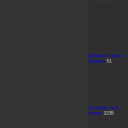
Дверные замки и
защелки
51
Цилиндры для
замков
2235