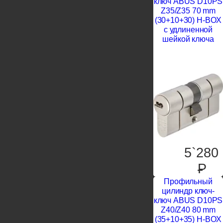
ключ ABUS D10PS
Z35/Z35 70 mm
(30+10+30) H-BOX
с удлиненной
шейкой ключа
5`280
P
Профильный
цилиндр ключ-
ключ ABUS D10PS
Z40/Z40 80 mm
(35+10+35) H-BOX