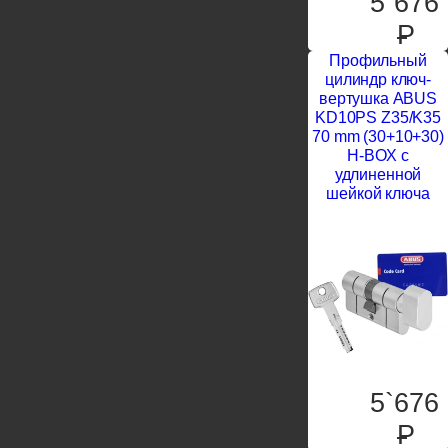
5`676
P
Профильный
цилиндр ключ-
вертушка ABUS
KD10PS Z35/K35
70 mm (30+10+30)
H-BOX с
удлиненной
шейкой ключа
5`676
P