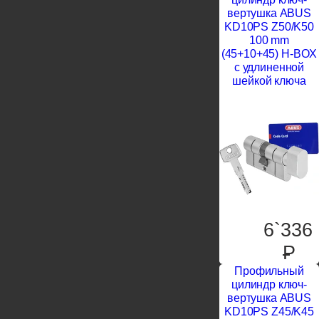
вертушка ABUS
KD10PS Z50/K50
100 mm
(45+10+45) H-BOX
с удлиненной
шейкой ключа
6`336
P
Профильный
цилиндр ключ-
вертушка ABUS
KD10PS Z45/K45