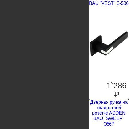
BAU "VEST" S-536
1`286
P
Дверная ручка на
квадратной
розетке ADDEN
BAU "SWEEP"
Q567