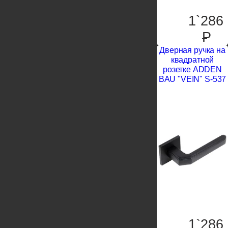
1`286
P
Дверная ручка на
квадратной
розетке ADDEN
BAU "VEIN" S-537
1`286