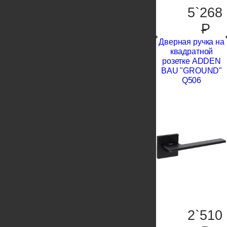
5`268
P
Дверная ручка на
квадратной
розетке ADDEN
BAU "GROUND"
Q506
2`510