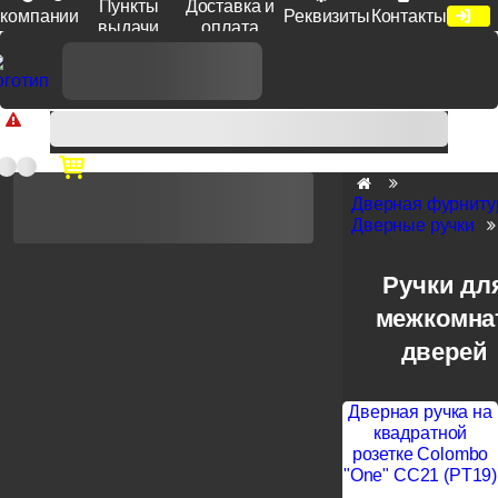
Пункты
Доставка и
компании
Реквизиты
Контакты
выдачи
оплата
Доп. скидка от цен на сайте 7% при заказе от 50 тыс. руб
продукции Venezia, Fratelli, Tupai, Extreza, Melodia, Forme при
оплате по счету.
Дверная фурниту
Дверные ручки
Ручки дл
межкомна
дверей
Дверная ручка на
квадратной
розетке Colombo
"One" CC21 (PT19)