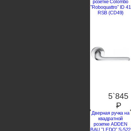
розетке Colombo
"Roboquattro" ID 41
RSB (CD49)
5`845
P
Дверная ручка на
квадратной
розетке ADDEN
BAU "LEDO" S-522