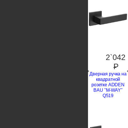
2`042
P
Дверная ручка на
квадратной
розетке ADDEN
BAU "M-WAY"
Q519