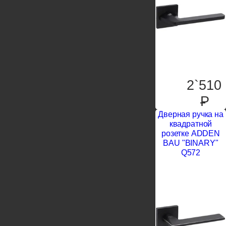
2`510
P
Дверная ручка на
квадратной
розетке ADDEN
BAU "BINARY"
Q572