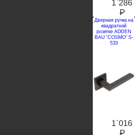
1`286
P
Дверная ручка на
квадратной
розетке ADDEN
BAU "COSMO" S-
533
1`016
P