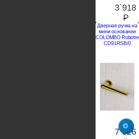
3`918
P
Дверная ручка на
мини основании
COLOMBO Robotre
CD91RSB/0
7`326