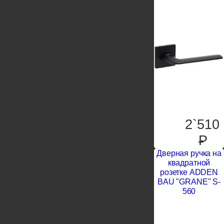
2`510
P
Дверная ручка на
квадратной
розетке ADDEN
BAU "GRANE" S-
560