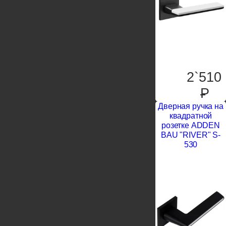
2`510
P
Дверная ручка на
квадратной
розетке ADDEN
BAU "RIVER" S-
530