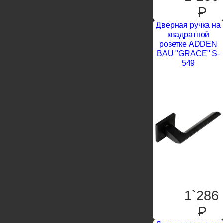
P
Дверная ручка на
квадратной
розетке ADDEN
BAU "GRACE" S-
549
1`286
P