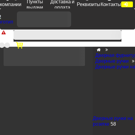
Пункты
Доставка и
компании
Реквизиты
Контакты
выдачи
оплата
Доп. скидка от цен на сайте 7% при заказе от 50 тыс. руб
продукции Venezia, Fratelli, Tupai, Extreza, Melodia, Forme при
оплате по счету.
Дверная фурниту
Дверные ручки
Дверные ручки на
Дверные ручки на
розетке
58