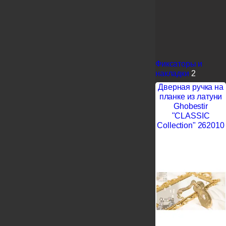
Фиксаторы и
накладки
2
Дверная ручка на
планке из латуни
Ghobestir
"CLASSIC
Collection" 262010