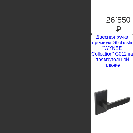
26`550
P
Дверная ручка
премиум Ghobestir
"WYNEE
Collection" G012 на
прямоугольной
планке