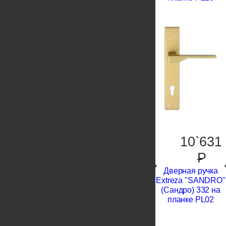
10`631
P
Дверная ручка
Extreza "SANDRO"
(Сандро) 332 на
планке PL02