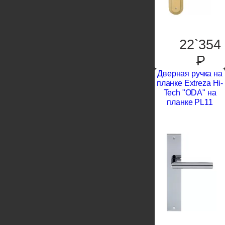
22`354
P
Дверная ручка на
планке Extreza Hi-
Tech "ODA" на
планке PL11