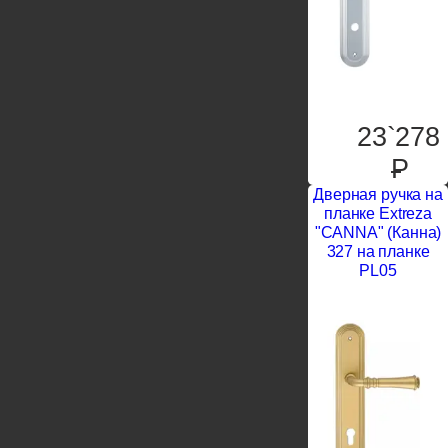
23`278
P
Дверная ручка на
планке Extreza
"CANNA" (Канна)
327 на планке
PL05