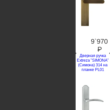
9`970
P
Дверная ручка
Extreza "SIMONA"
(Симона) 314 на
планке PL01