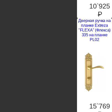
10`925
P
Дверная ручка на
планке Extreza
"FLEXA" (Флекса)
335 на планке
PL02
15`769