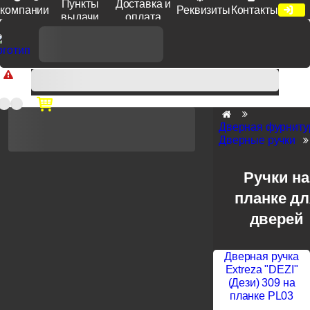
Пункты
Доставка и
компании
Реквизиты
Контакты
выдачи
оплата
Доп. скидка от цен на сайте 7% при заказе от 50 тыс. руб
продукции Venezia, Fratelli, Tupai, Extreza, Melodia, Forme при
оплате по счету.
Дверная фурниту
Дверные ручки
Ручки на
планке дл
дверей
Дверная ручка
Extreza "DEZI"
(Дези) 309 на
планке PL03