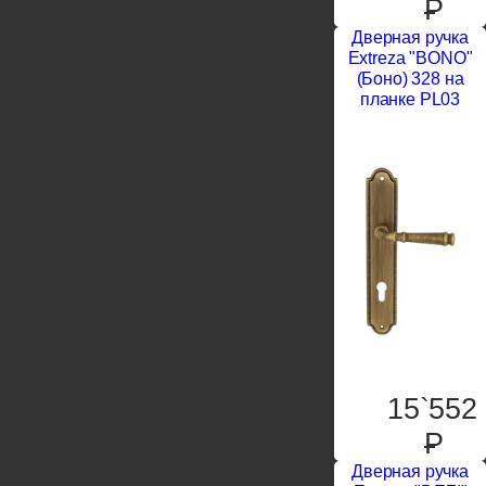
P
Дверная ручка
Extreza "BONO"
(Боно) 328 на
планке PL03
15`552
P
Дверная ручка