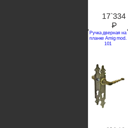
17`334
P
Ручка дверная на
планке Amig mod.
101