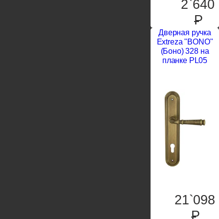
2`640
P
Дверная ручка
Extreza "BONO"
(Боно) 328 на
планке PL05
21`098
P