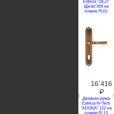
Extreza "DEZI"
(Дези) 309 на
планке PL01
16`416
P
Дверная ручка
Extreza Hi-Tech
"ADONA" 122 на
планке PL13