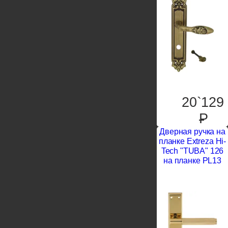
20`129
P
Дверная ручка на
планке Extreza Hi-
Tech "TUBA" 126
на планке PL13