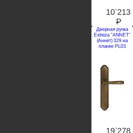
10`213
P
Дверная ручка
Extreza "ANNET"
(Аннет) 329 на
планке PL03
19`278