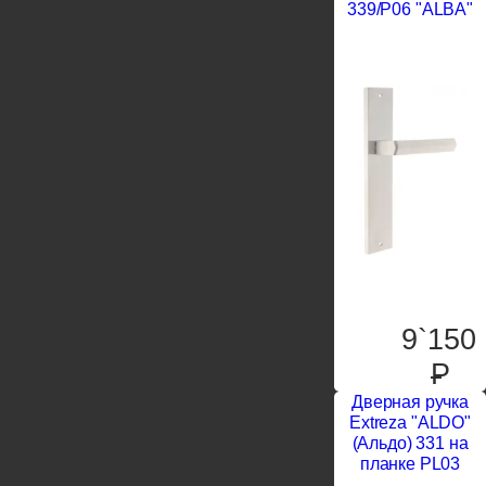
339/P06 "ALBA"
9`150
P
Дверная ручка
Extreza "ALDO"
(Альдо) 331 на
планке PL03