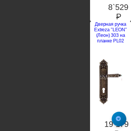
8`529
P
Дверная ручка
Extreza "LEON"
(Леон) 303 на
планке PL02
19`179