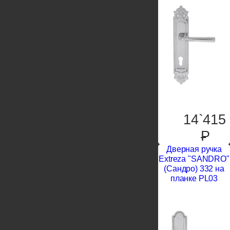
14`415
P
Дверная ручка
Extreza "SANDRO"
(Сандро) 332 на
планке PL03