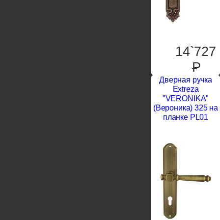
14`727
P
Дверная ручка
Extreza
"VERONIKA"
(Вероника) 325 на
планке PL01