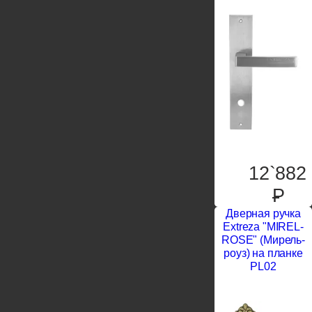
12`882
P
Дверная ручка
Extreza "MIREL-
ROSE" (Мирель-
роуз) на планке
PL02