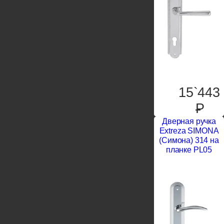
15`443
P
Дверная ручка
Extreza SIMONA
(Симона) 314 на
планке PL05