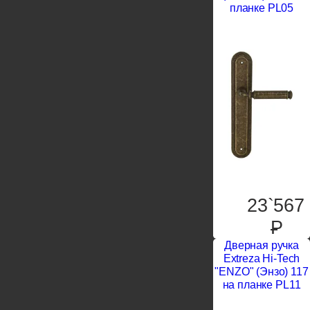
планке PL05
23`567
P
Дверная ручка
Extreza Hi-Tech
"ENZO" (Энзо) 117
на планке PL11