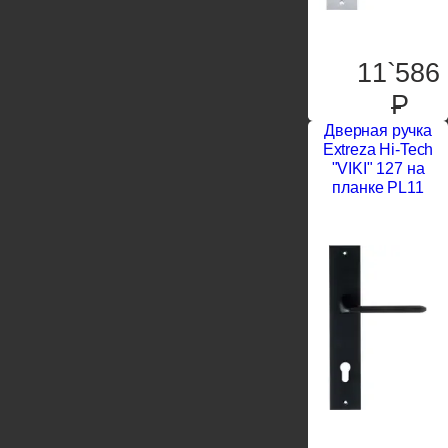
11`586
P
Дверная ручка
Extreza Hi-Tech
"VIKI" 127 на
планке PL11