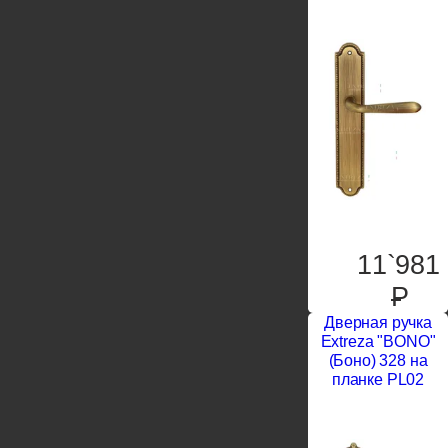
11`981
P
Дверная ручка
Extreza "BONO"
(Боно) 328 на
планке PL02