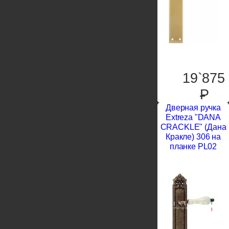
19`875
P
Дверная ручка
Extreza "DANA
CRACKLE" (Дана
Кракле) 306 на
планке PL02