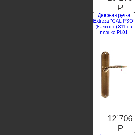
P
Дверная ручка
Extreza "CALIPSO"
(Калипсо) 311 на
планке PL01
12`706
P