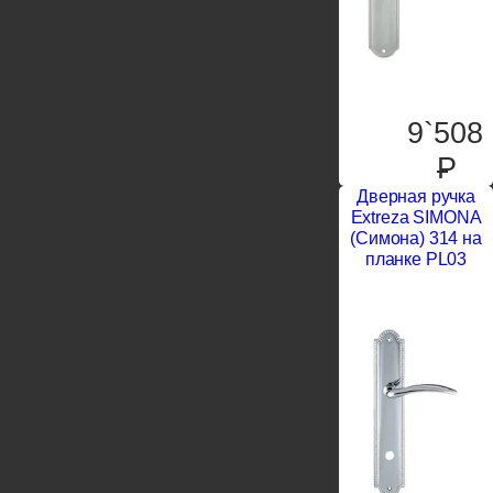
9`508
P
Дверная ручка
Extreza SIMONA
(Симона) 314 на
планке PL03