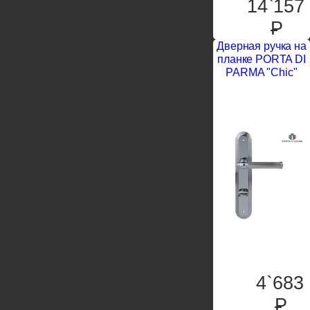
14`157
P
Дверная ручка на
планке PORTA DI
PARMA "Chic"
4`683
P