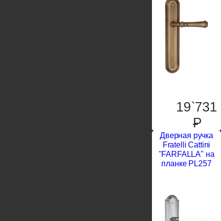
19`731
P
Дверная ручка
Fratelli Cattini
"FARFALLA" на
планке PL257