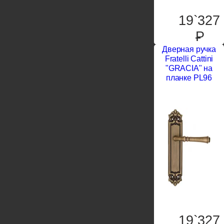
19`327
P
Дверная ручка
Fratelli Cattini
"GRACIA" на
планке PL96
19`327