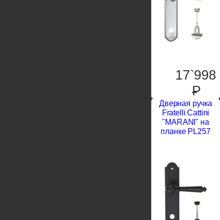
17`998
P
Дверная ручка
Fratelli Cattini
"MARANI" на
планке PL257