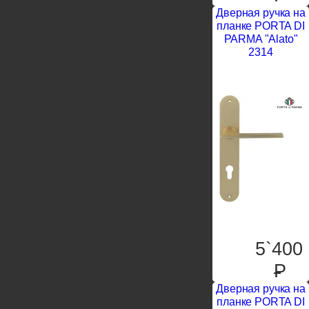
Дверная ручка на
планке PORTA DI
PARMA "Alato"
2314
5`400
P
Дверная ручка на
планке PORTA DI