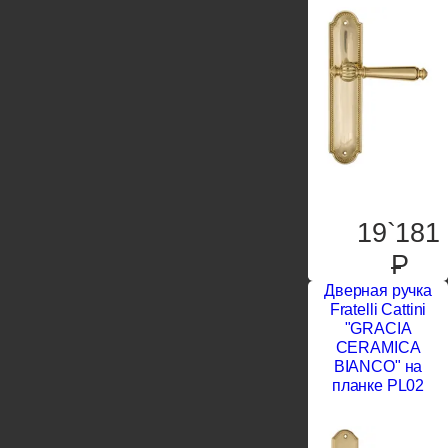
19`181
P
Дверная ручка
Fratelli Cattini
"GRACIA
CERAMICA
BIANCO" на
планке PL02