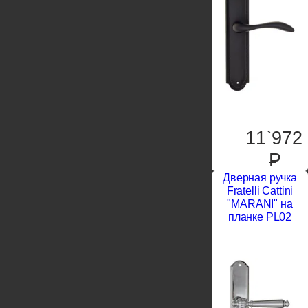
11`972
P
Дверная ручка
Fratelli Cattini
"MARANI" на
планке PL02