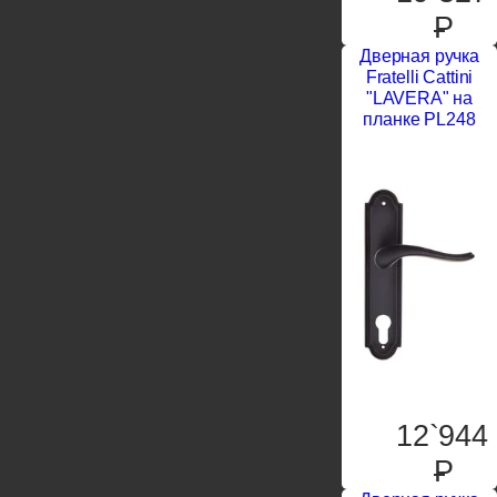
P
Дверная ручка
Fratelli Cattini
"LAVERA" на
планке PL248
12`944
P