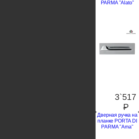
PARMA "Alato"
3`517
P
Дверная ручка на
планке PORTA DI
PARMA "Ama"