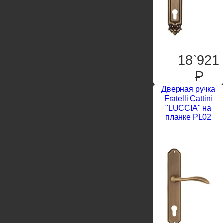
18`921
P
Дверная ручка
Fratelli Cattini
"LUCCIA" на
планке PL02