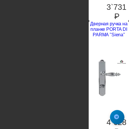
3`731
P
Дверная ручка на
планке PORTA DI
PARMA "Siena"
4`628