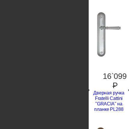
16`099
P
Дверная ручка
Fratelli Cattini
"GRACIA" на
планке PL288