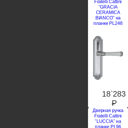
Fratelli Cattini
"GRACIA
CERAMICA
BIANCO" на
планке PL248
18`283
P
Дверная ручка
Fratelli Cattini
"LUCCIA" на
планке PL96