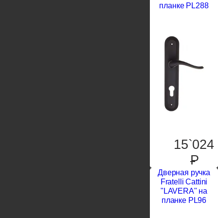
планке PL288
15`024
P
Дверная ручка
Fratelli Cattini
"LAVERA" на
планке PL96