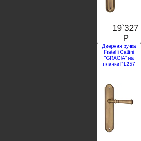
19`327
P
Дверная ручка
Fratelli Cattini
"GRACIA" на
планке PL257