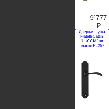
9`777
P
Дверная ручка
Fratelli Cattini
"LUCCIA" на
планке PL257