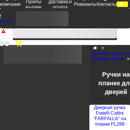
Пункты
Доставка и
компании
Реквизиты
Контакты
выдачи
оплата
Доп. скидка от цен на сайте 7% при заказе от 50 тыс. руб
продукции Venezia, Fratelli, Tupai, Extreza, Melodia, Forme при
оплате по счету.
Дверная фурниту
Дверные ручки
Ручки на
планке дл
дверей
Дверная ручка
Fratelli Cattini
"FARFALLA" на
планке PL288