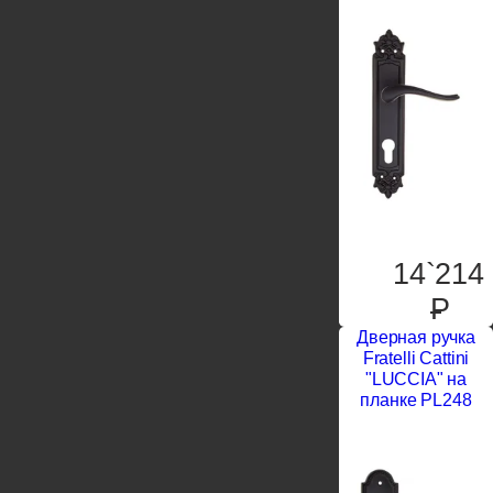
14`214
P
Дверная ручка
Fratelli Cattini
"LUCCIA" на
планке PL248