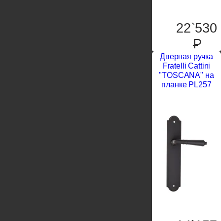
22`530
P
Дверная ручка
Fratelli Cattini
"TOSCANA" на
планке PL257