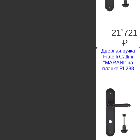
21`721
P
Дверная ручка
Fratelli Cattini
"MARANI" на
планке PL288