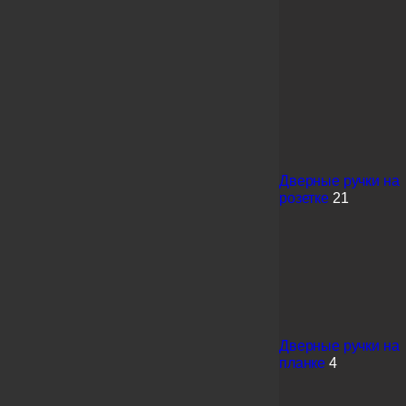
Дверные ручки на
розетке
21
Дверные ручки на
планке
4