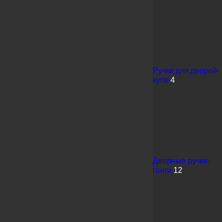
Ручки для дверей-
купе
4
Дверные ручки-
гонги
12