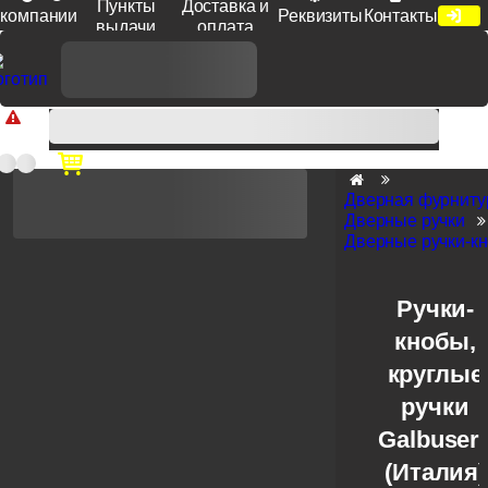
Пункты
Доставка и
компании
Реквизиты
Контакты
выдачи
оплата
Доп. скидка от цен на сайте 7% при заказе от 50 тыс. руб
продукции Venezia, Fratelli, Tupai, Extreza, Melodia, Forme при
оплате по счету.
Дверная фурниту
Дверные ручки
Дверные ручки-к
Ручки-
кнобы,
круглые
ручки
Galbuser
(Италия)