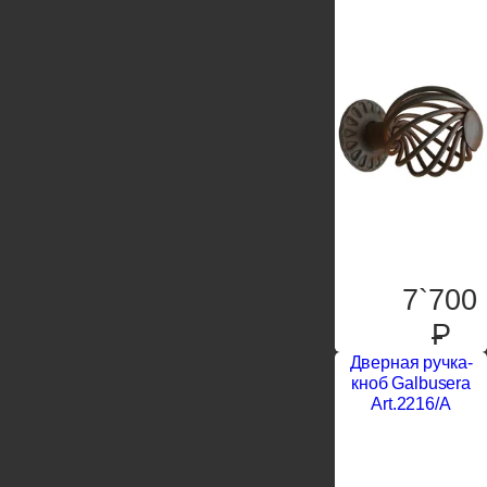
7`700
P
Дверная ручка-
кноб Galbusera
Art.2216/A