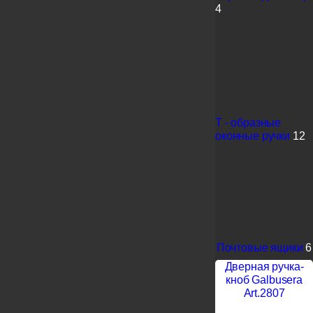
4
Т - образные
оконные ручки
12
Почтовые ящики
6
Дверная ручка-
кноб Galbusera
Art.2807