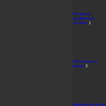
Роторные/
раздвижные
системы
1
Шпингалеты и
ригеля
3
Карнизы для штор