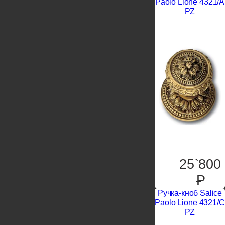
Paolo Lione 4321/A
PZ
25`800
P
Ручка-кноб Salice
Paolo Lione 4321/C
PZ