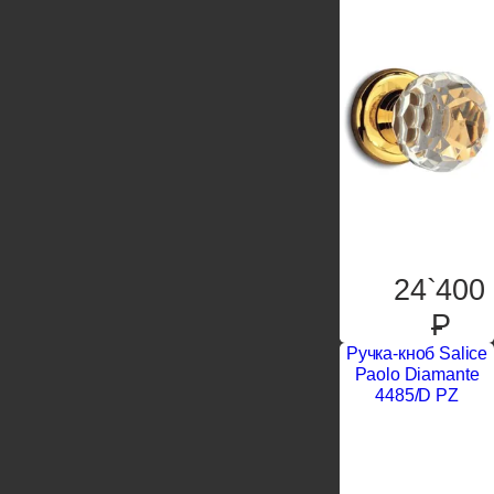
24`400
P
Ручка-кноб Salice
Paolo Diamante
4485/D PZ