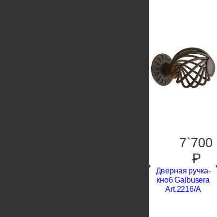
7`700
P
Дверная ручка-
кноб Galbusera
Art.2216/A