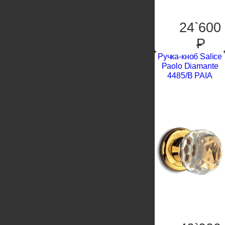
24`600
P
Ручка-кноб Salice
Paolo Diamante
4485/B PAIA