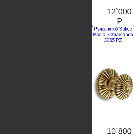
12`000
P
Ручка-кноб Salice
Paolo Samarcanda
3265 PZ
10`800