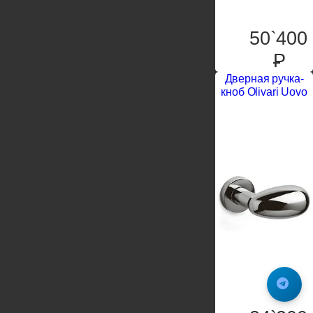
50`400
P
Дверная ручка-
кноб Olivari Uovo