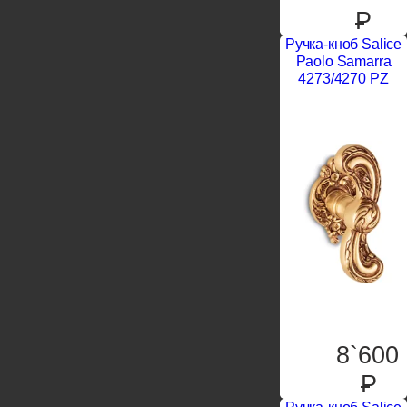
P
Ручка-кноб Salice
Paolo Samarra
4273/4270 PZ
8`600
P