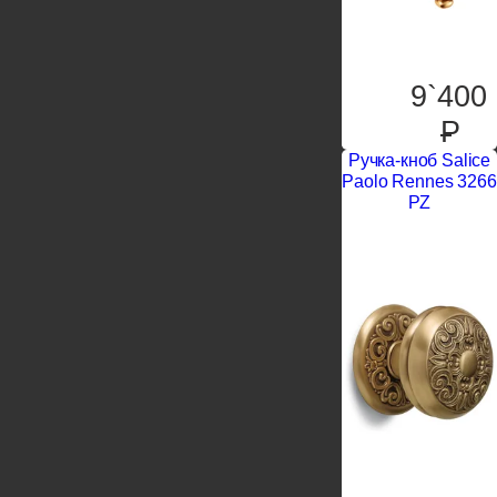
9`400
P
Ручка-кноб Salice
Paolo Rennes 3266
PZ