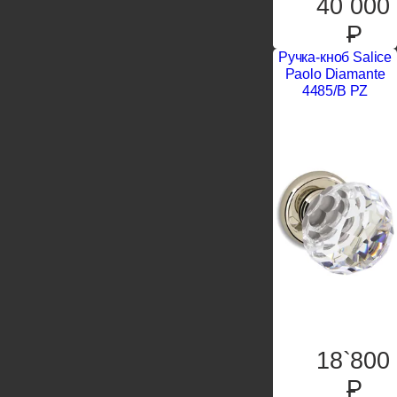
40`000
P
Ручка-кноб Salice
Paolo Diamante
4485/B PZ
18`800
P