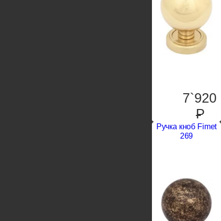
7`920
P
Ручка кноб Fimet
269