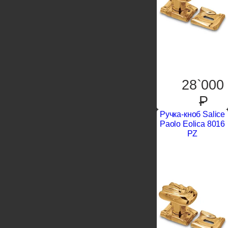
28`000
P
Ручка-кноб Salice
Paolo Eolica 8016
PZ