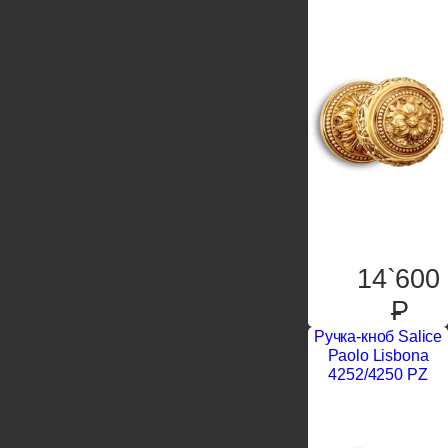
14`600
P
Ручка-кноб Salice
Paolo Lisbona
4252/4250 PZ