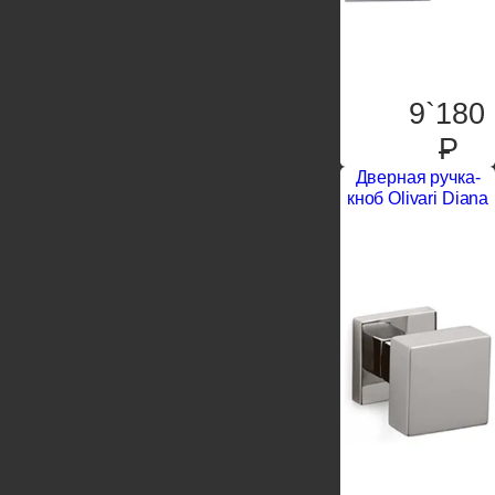
9`180
P
Дверная ручка-
кноб Olivari Diana