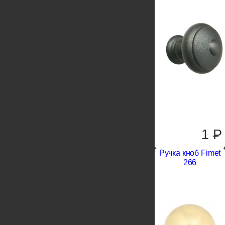
1
P
Ручка кноб Fimet
266