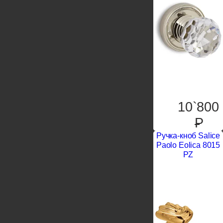
10`800
P
Ручка-кноб Salice
Paolo Eolica 8015
PZ