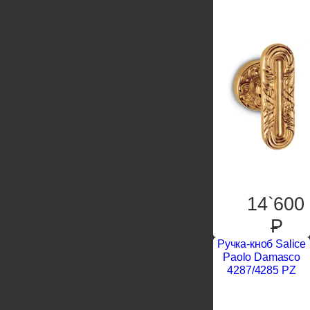
14`600
P
Ручка-кноб Salice
Paolo Damasco
4287/4285 PZ