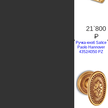
21`800
P
Ручка-кноб Salice
Paolo Hannover
4352/4350 PZ