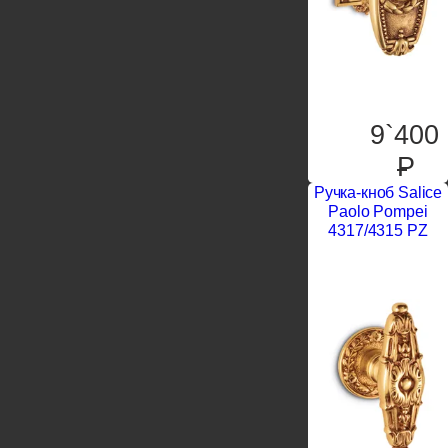
9`400
P
Ручка-кноб Salice
Paolo Pompei
4317/4315 PZ