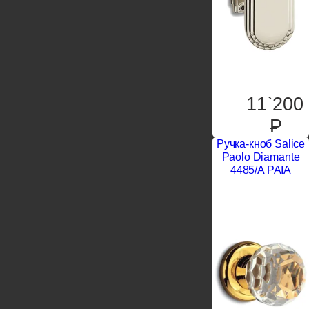
11`200
P
Ручка-кноб Salice
Paolo Diamante
4485/A PAIA