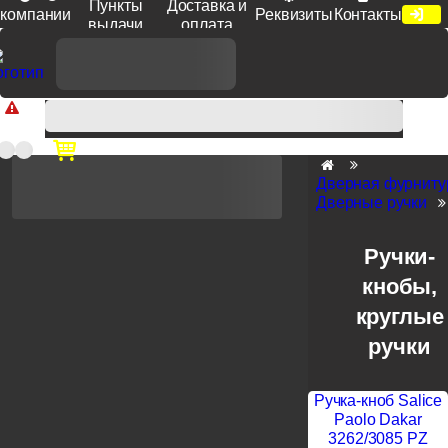
Пункты
Доставка и
компании
Реквизиты
Контакты
выдачи
оплата
Доп. скидка от цен на сайте 7% при заказе от 50 тыс. руб
продукции Venezia, Fratelli, Tupai, Extreza, Melodia, Forme при
оплате по счету.
Дверная фурниту
Дверные ручки
Ручки-
кнобы,
круглые
ручки
Ручка-кноб Salice
Paolo Dakar
3262/3085 PZ