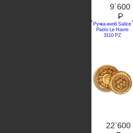
9`600
P
Ручка-кноб Salice
Paolo Le Havre
3110 PZ
22`600