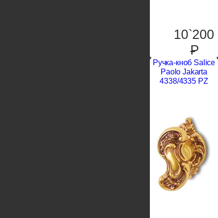
10`200
P
Ручка-кноб Salice
Paolo Jakarta
4338/4335 PZ