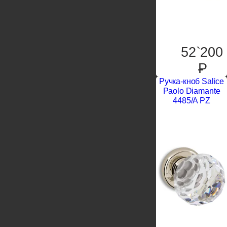
52`200
P
Ручка-кноб Salice
Paolo Diamante
4485/A PZ