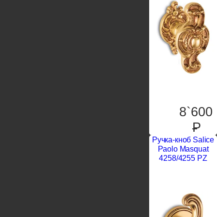
8`600
P
Ручка-кноб Salice
Paolo Masquat
4258/4255 PZ