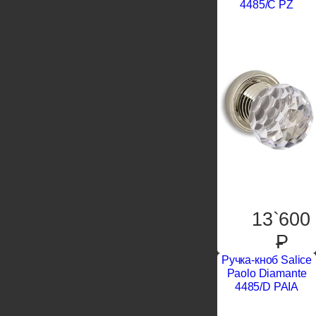
4485/C PZ
13`600
P
Ручка-кноб Salice
Paolo Diamante
4485/D PAIA