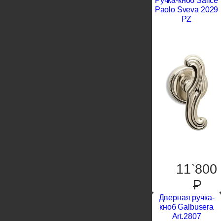
Ручка-кноб Salice
Paolo Sveva 2029
PZ
11`800
P
Дверная ручка-
кноб Galbusera
Art.2807