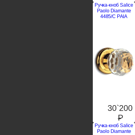
Ручка-кноб Salice
Paolo Diamante
4485/C PAIA
30`200
P
Ручка-кноб Salice
Paolo Diamante