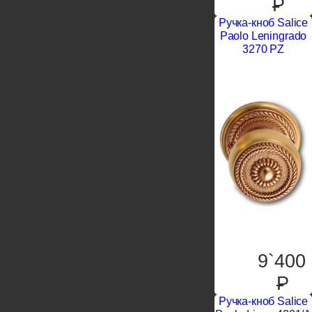
P
Ручка-кноб Salice
Paolo Leningrado
3270 PZ
9`400
P
Ручка-кноб Salice