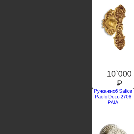
10`000
P
Ручка-кноб Salice
Paolo Deco 2706
PAIA