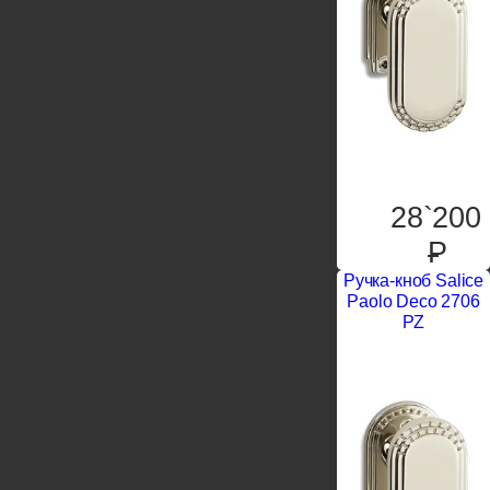
28`200
P
Ручка-кноб Salice
Paolo Deco 2706
PZ