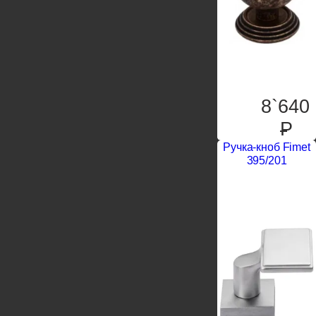
8`640
P
Ручка-кноб Fimet
395/201