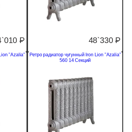
4`010
P
48`330
P
ion "Azalia"
Ретро радиатор чугунный Iron Lion "Azalia"
560 14 Секций