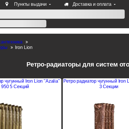
Пункты выдачи
Доставка и оплата
уб продукции Venezia, Fratelli, Tupai, Extreza, Melodia, Forme
сантехника
торы
Iron Lion
Ретро-радиаторы для систем отоп
р чугунный Iron Lion "Azalia"
Ретро радиатор чугунный Iron L
950 5 Секций
3 Секции