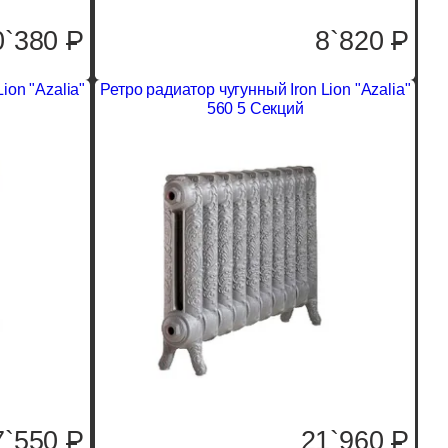
0`380
P
8`820
P
ion "Azalia"
Ретро радиатор чугунный Iron Lion "Azalia"
560 5 Секций
7`550
P
21`960
P