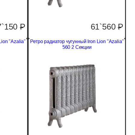
7`150
P
61`560
P
ion "Azalia"
Ретро радиатор чугунный Iron Lion "Azalia"
560 2 Секции