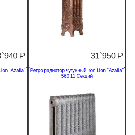
3`940
P
31`950
P
ion "Azalia"
Ретро радиатор чугунный Iron Lion "Azalia"
560 11 Секций