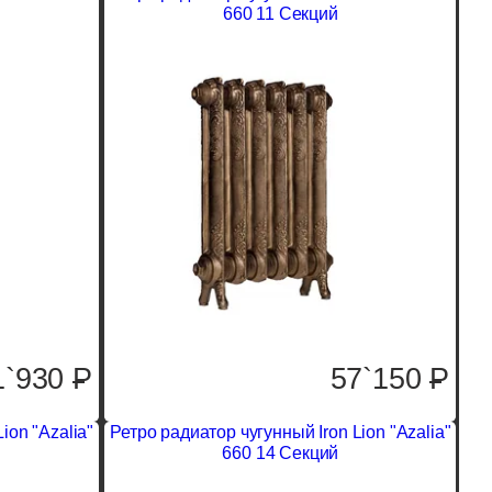
660 11 Секций
1`930
P
57`150
P
ion "Azalia"
Ретро радиатор чугунный Iron Lion "Azalia"
660 14 Секций