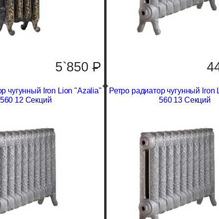
5`850
P
4
р чугунный Iron Lion "Azalia"
Ретро радиатор чугунный Iron L
560 12 Секций
560 13 Секций