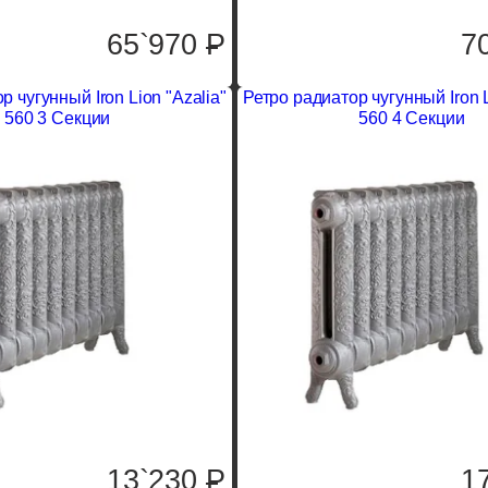
65`970
P
7
р чугунный Iron Lion "Azalia"
Ретро радиатор чугунный Iron L
560 3 Секции
560 4 Секции
13`230
P
1