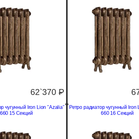
62`370
P
6
р чугунный Iron Lion "Azalia"
Ретро радиатор чугунный Iron L
660 15 Секций
660 16 Секций