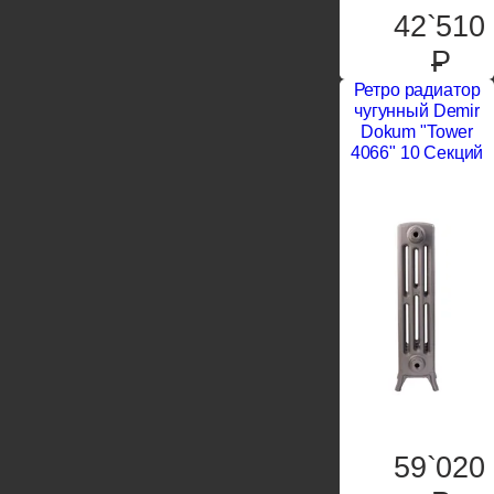
42`510
P
Ретро радиатор
чугунный Demir
Dokum "Tower
4066" 10 Секций
59`020