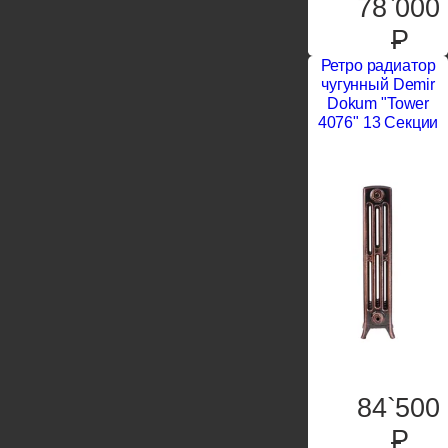
78`000
P
Ретро радиатор
чугунный Demir
Dokum "Tower
4076" 13 Секции
84`500
P