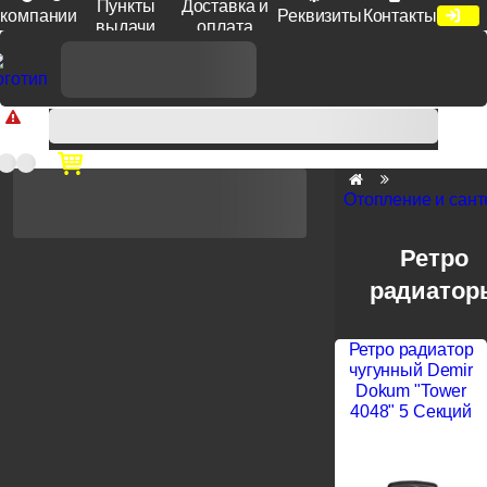
Пункты
Доставка и
компании
Реквизиты
Контакты
выдачи
оплата
Доп. скидка от цен на сайте 7% при заказе от 50 тыс. руб
продукции Venezia, Fratelli, Tupai, Extreza, Melodia, Forme при
оплате по счету.
Отопление и сант
Ретро
радиатор
Ретро радиатор
чугунный Demir
Dokum "Tower
4048" 5 Секций