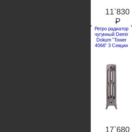
11`830
P
Ретро радиатор
чугунный Demir
Dokum "Tower
4066" 3 Секции
17`680