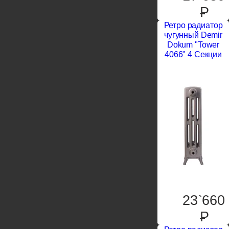
P
Ретро радиатор
чугунный Demir
Dokum "Tower
4066" 4 Секции
23`660
P