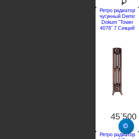
P
Ретро радиатор
чугунный Demir
Dokum "Tower
4076" 7 Секций
45`500
P
Ретро радиатор