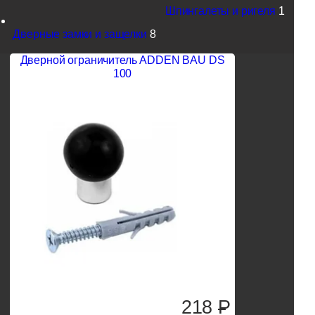
Шпингалеты и ригеля
1
Дверные замки и защелки
8
Дверной ограничитель ADDEN BAU DS
100
218
P