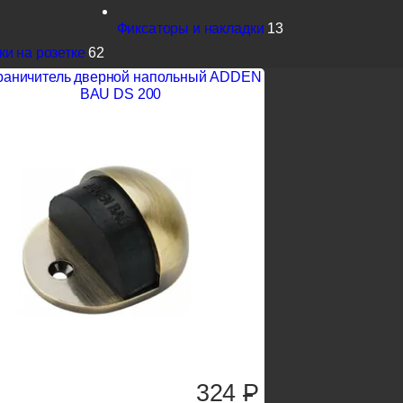
Фиксаторы и накладки
13
и на розетке
62
раничитель дверной напольный ADDEN
BAU DS 200
324
P