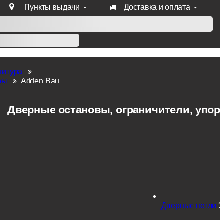
Пункты выдачи
Доставка и оплата
уб продукции Venezia, Fratelli, Tupai, Extreza, Melodia, Forme
нитура
ры
Adden Bau
Дверные остановы, ограничители, упор
Дверные петли