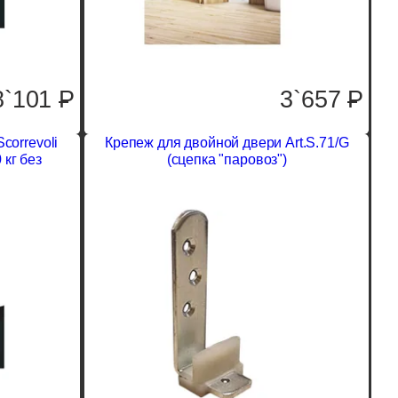
8`101
P
3`657
P
correvoli
Крепеж для двойной двери Art.S.71/G
 кг без
(сцепка "паровоз")