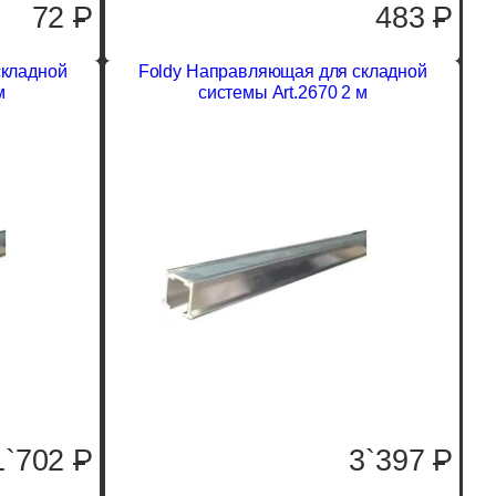
72
P
483
P
складной
Foldy Направляющая для складной
м
системы Art.2670 2 м
1`702
P
3`397
P