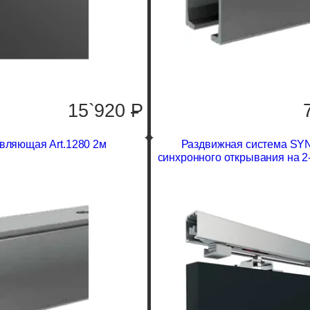
15`920
P
вляющая Art.1280 2м
Раздвижная система SY
синхронного открывания на 2