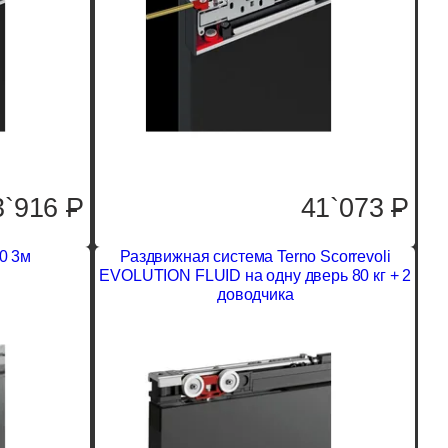
3`916
P
41`073
P
0 3м
Раздвижная система Terno Scorrevoli
EVOLUTION FLUID на одну дверь 80 кг + 2
доводчика