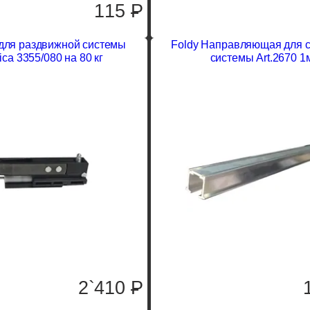
115
P
для раздвижной системы
Foldy Направляющая для 
ica 3355/080 на 80 кг
системы Art.2670 1
2`410
P