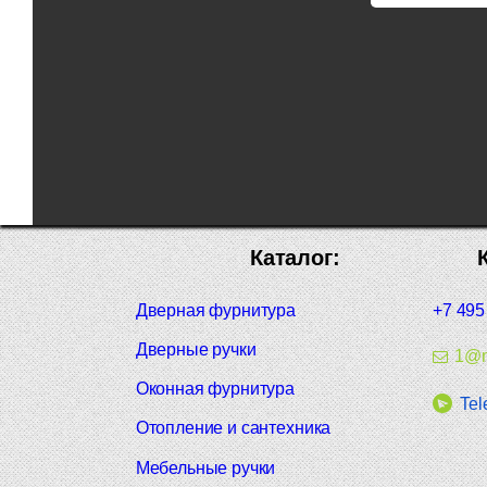
Каталог:
Дверная фурнитура
+7 495
Дверные ручки
1@m
Оконная фурнитура
Tel
Отопление и сантехника
Мебельные ручки