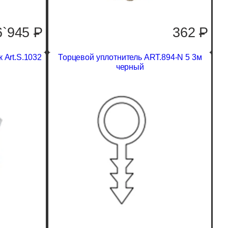
6`945
P
362
P
Art.S.1032
Торцевой уплотнитель ART.894-N 5 3м
черный