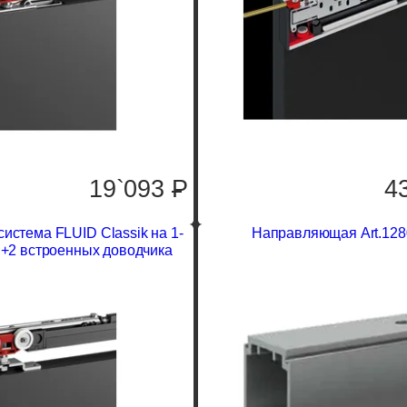
19`093
P
4
истема FLUID Classik на 1-
Направляющая Art.128
г +2 встроенных доводчика