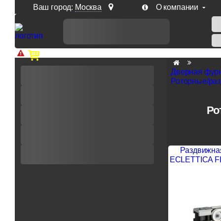
Ваш город:
Москва
О компании
Доп. скидка от цен на сайте 7% при заказе от 50 тыс. р
Дверная фур
Роторные/ра
Ро
Раздвижная
ECLETTICA FL