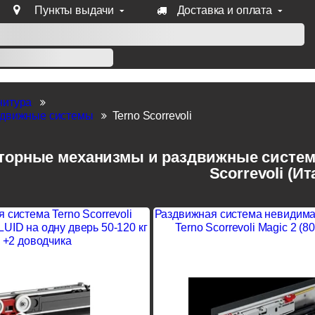
Пункты выдачи
Доставка и оплата
уб продукции Venezia, Fratelli, Tupai, Extreza, Melodia, Forme
нитура
здвижные системы
Terno Scorrevoli
торные механизмы и раздвижные систем
Scorrevoli (Ит
 система Terno Scorrevoli
Раздвижная система невидима
UID на одну дверь 50-120 кг
Terno Scorrevoli Magic 2 (8
+2 доводчика