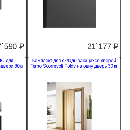
7`590
P
21`177
P
NC для
Комплект для складывающихся дверей
-двери 80кг
Terno Scorrevoli Foldy на одну дверь 30 кг