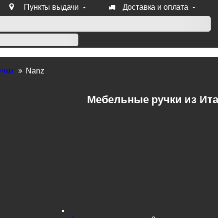
Пункты выдачи
Доставка и оплата
уб продукции Venezia, Fratelli, Tupai, Extreza, Melodia, Forme
учки
Nanz
Мебельные ручки из Ит