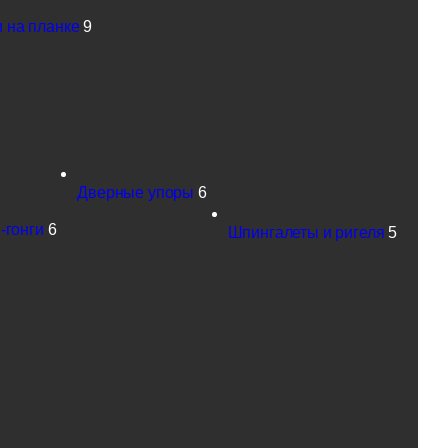
 на планке
9
Дверные упоры
6
-гонги
6
Шпингалеты и ригеля
5