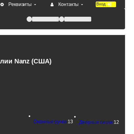
Реквизиты
Контакты
Вход
 при оплате по счету.
алии Nanz (США)
Оконные ручки
13
Дверные петли
12