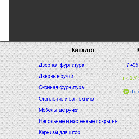
Каталог:
Дверная фурнитура
+7 495
Дверные ручки
1@m
Оконная фурнитура
Tel
Отопление и сантехника
Мебельные ручки
Напольные и настенные покрытия
Карнизы для штор