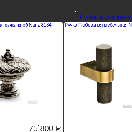
Т - образные оконные р
я ручка-кноб Nanz 8184
Ручка Т-образная мебельная N
75`800
P