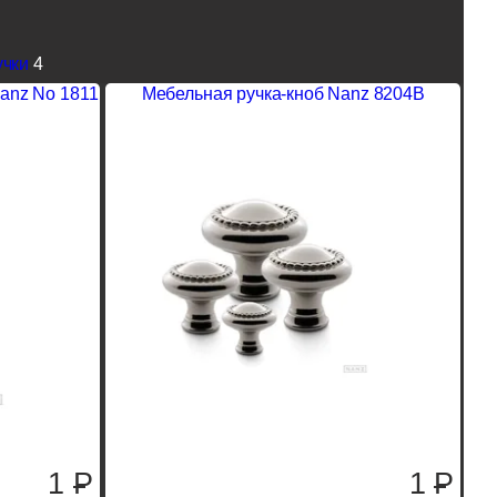
учки
4
anz No 1811
Мебельная ручка-кноб Nanz 8204B
1
P
1
P