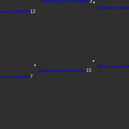
Фиксаторы и накладки
3
Дверные ручки
ки на розетке
12
Дверные ручки
Дверные ручки-кнобы
15
мки и защелки
7