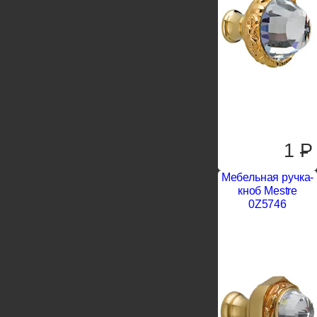
1
P
Мебельная ручка-
кноб Mestre
0Z5746