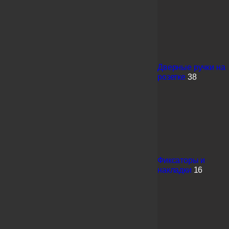
Дверные ручки на
розетке
38
Фиксаторы и
накладки
16