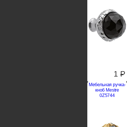
1
P
Мебельная ручка-
кноб Mestre
0Z5744