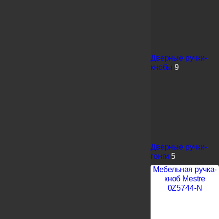
Дверные ручки-
кнобы
9
Дверные ручки-
гонги
5
Мебельная ручка-
кноб Mestre
0Z5744-N