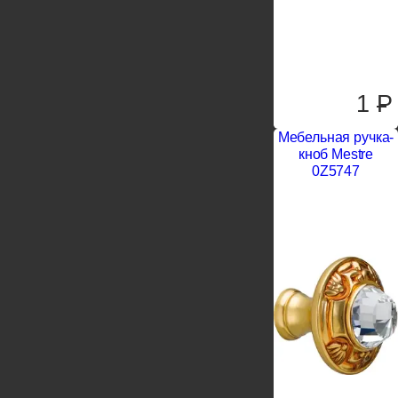
1
P
Мебельная ручка-
кноб Mestre
0Z5747