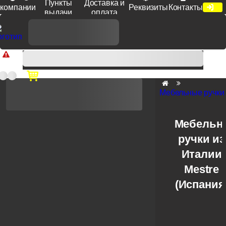
Пункты
Доставка и
компании
Реквизиты
Контакты
выдачи
оплата
Доп. скидка от цен на сайте 7% при заказе от 50 тыс. руб
продукции Venezia, Fratelli, Tupai, Extreza, Melodia, Forme при
оплате по счету.
Мебельные ручки
Мебельн
ручки из
Италии
Mestre
(Испания