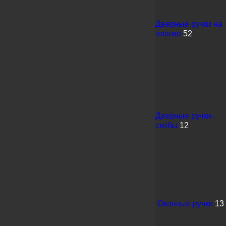
Дверные ручки на
планке
52
Дверные ручки-
скобы
12
Оконные ручки
13