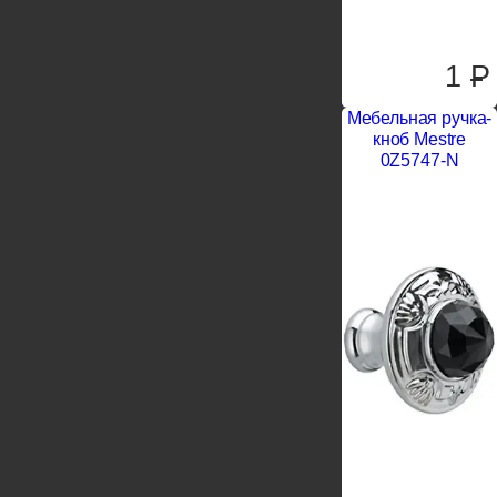
1
P
Мебельная ручка-
кноб Mestre
0Z5747-N