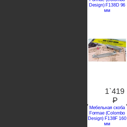
Design) F138D 96
мм
1`419
P
Мебельная скоба
Formae (Colombo
Design) F138F 160
мм