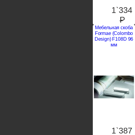
1`334
P
Мебельная скоба
Formae (Colombo
Design) F108D 96
мм
1`387