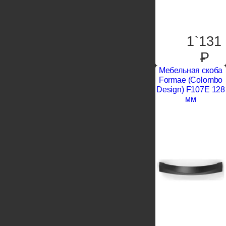
1`131
P
Мебельная скоба
Formae (Colombo
Design) F107E 128
мм