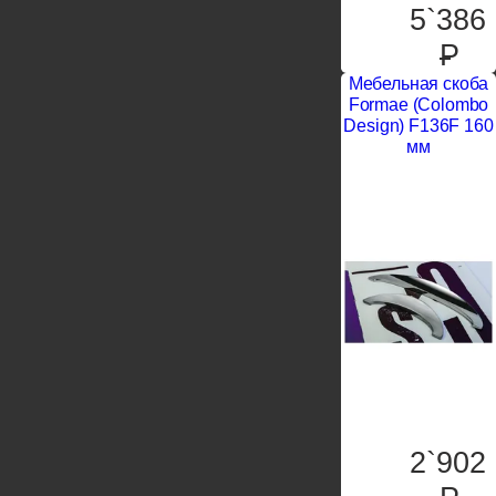
5`386
P
Мебельная скоба
Formae (Colombo
Design) F136F 160
мм
2`902