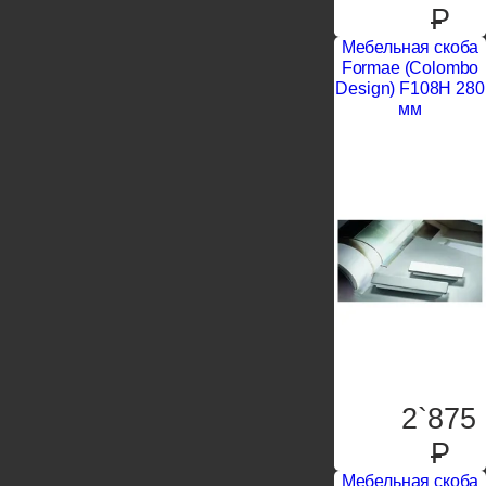
P
Мебельная скоба
Formae (Colombo
Design) F108H 280
мм
2`875
P
Мебельная скоба