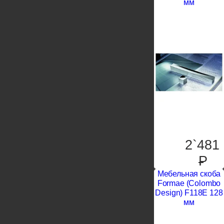
мм
2`481
P
Мебельная скоба
Formae (Colombo
Design) F118E 128
мм