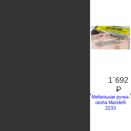
1`692
P
Мебельная ручка-
скоба Mandelli
2233