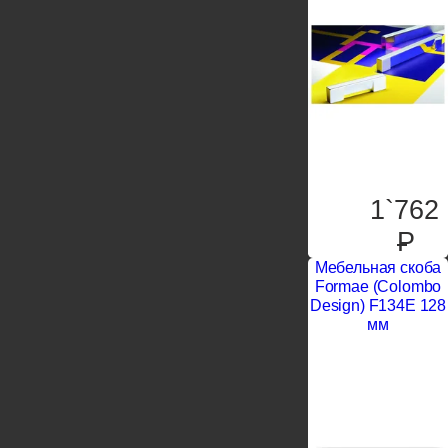
1`762
P
Мебельная скоба
Formae (Colombo
Design) F134E 128
мм