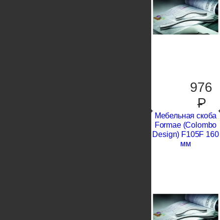
976
P
Мебельная скоба
Formae (Colombo
Design) F105F 160
мм