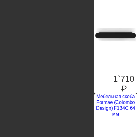
1`710
P
Мебельная скоба
Formae (Colombo
Design) F134C 64
мм