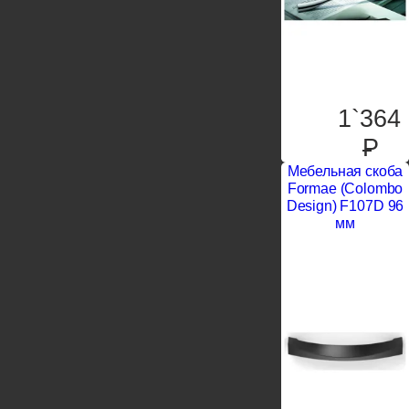
1`364
P
Мебельная скоба
Formae (Colombo
Design) F107D 96
мм