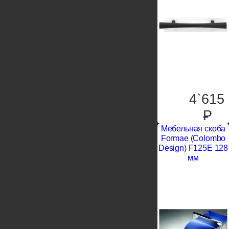
4`615
P
Мебельная скоба
Formae (Colombo
Design) F125E 128
мм