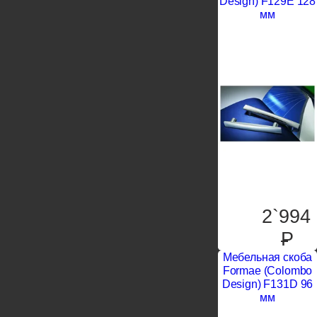
Design) F129E 128
мм
2`994
P
Мебельная скоба
Formae (Colombo
Design) F131D 96
мм