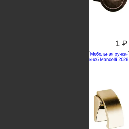
1
P
Мебельная ручка-
кноб Mandelli 2028