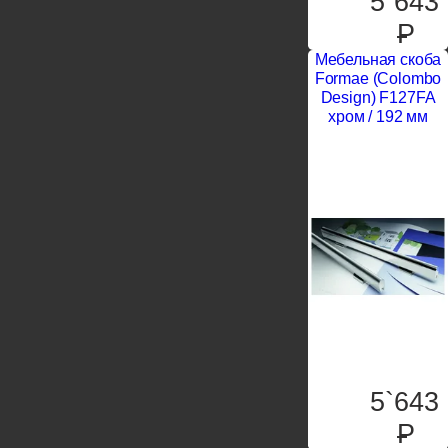
5`643
P
Мебельная скоба
Formae (Colombo
Design) F127FA
хром / 192 мм
5`643
P