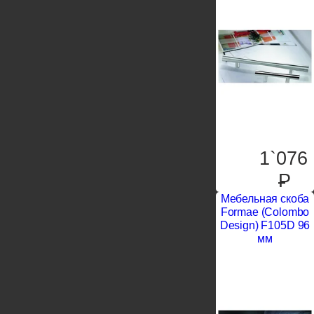
1`076
P
Мебельная скоба
Formae (Colombo
Design) F105D 96
мм